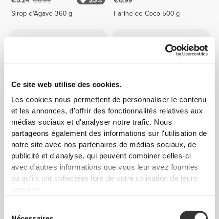
€5.24
€6.99
25%
€6.99
Sirop d'Agave 360 g
Farine de Coco 500 g
Ce site web utilise des cookies.
Les cookies nous permettent de personnaliser le contenu
et les annonces, d'offrir des fonctionnalités relatives aux
médias sociaux et d'analyser notre trafic. Nous
partageons également des informations sur l'utilisation de
€11.99
€6.99
€9.99
30%
notre site avec nos partenaires de médias sociaux, de
Farine d'Amande 250g
Maca 250 g
publicité et d'analyse, qui peuvent combiner celles-ci
avec d'autres informations que vous leur avez fournies
ou qu'ils ont collectées lors de votre utilisation de leurs
services.
Sélection
Nécessaires