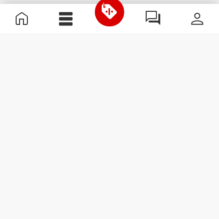
Informations utiles
Rejoignez notre équipe
Devient Partenaire
Termes & Conditions
Service Clients
S'abonner à la Newsletter
Reçois des actualités et des
promotions dans ta boîte
mail.
S'abonner
#ExceedYourself