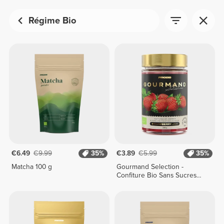
Régime Bio
€6.49
€9.99
35%
€3.89
€5.99
35%
Matcha 100 g
Gourmand Selection -
Confiture Bio Sans Sucres
Ajoutés 240 g