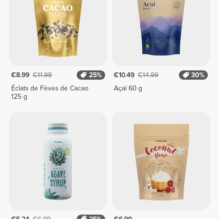
€8.99
€11.99
25%
€10.49
€14.99
30%
Éclats de Fèves de Cacao
Açaï 60 g
125 g