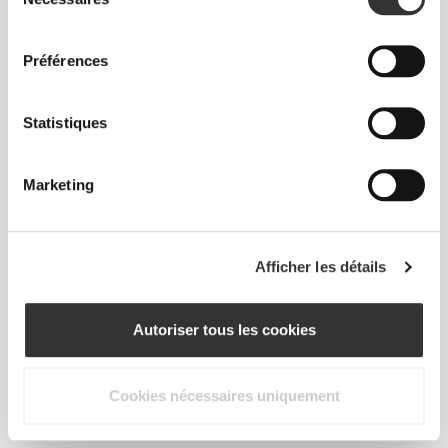
du
consentement
Préférences
€7.99
€9.99
20%
€5.59
€6.99
20%
Statistiques
Ashwagandha Bio 125 g
Sirop de Fleur de Coco 300
g
Marketing
Afficher les détails
Autoriser tous les cookies
Cookies nécessaires uniquement
€3.24
€4.99
35%
€2.99
€3.99
25%
Sucre de Coco 250 g
Curcuma 125 g