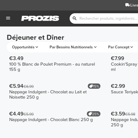
Livr
Déjeuner et Dîner
Opportunités
Par Besoins Nutritionnels
Par Concept
€3.49
€7.99
100 % Blanc de Poulet Premium - au naturel
Cookin'Spray 
155 g
ml
€5.94
€2.99
15%
€6.99
Nappage Indulgent - Chocolat au Lait et
Sauce Teriyak
Noisette 250 g
€4.49
€3.59
25%
€5.99
€5.98
Nappage Indulgent - Chocolat Blanc 250 g
Nappage Indu
250 g