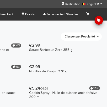
Destination :
Langue
FR
 en direct
Favoris
Se connecter | S'inscrire
Classer par: Popularité
€2.99
10%
anc et
Sauce Barbecue Zero 355 g
€2.99
10%
Nouilles de Konjac 270 g
€5.24
25%
€6.99
- en sauce
Cookin'Spray - Huile de cuisson antiadhésive
200 ml