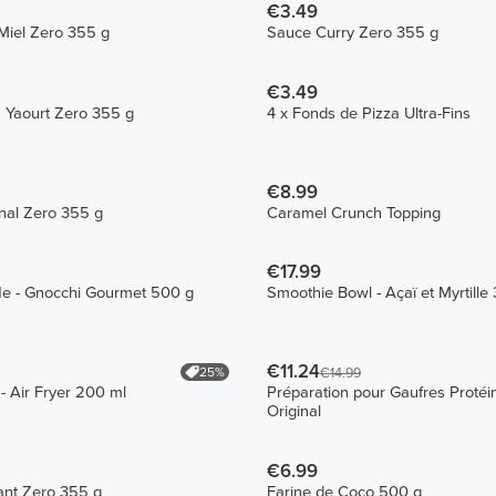
€3.49
Miel Zero 355 g
Sauce Curry Zero 355 g
€3.49
u Yaourt Zero 355 g
4 x Fonds de Pizza Ultra-Fins
€8.99
nal Zero 355 g
Caramel Crunch Topping
€17.99
le - Gnocchi Gourmet 500 g
Smoothie Bowl - Açaï et Myrtille
€11.24
25%
€14.99
- Air Fryer 200 ml
Préparation pour Gaufres Protéi
Original
€6.99
ant Zero 355 g
Farine de Coco 500 g