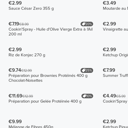
€2.99
€3.49
Sauce César Zero 355 g
Moutarde au 
€7.19
€2.99
20%
€8.99
Cookin'Spray - Huile d'Olive Vierge Extra à l'Ail
Vinaigrette a
200 ml
€2.99
€2.99
Riz de Konjac 270 g
Ketchup Origi
€9.74
€7.99
25%
€12.99
Préparation pour Brownies Protéinés 400 g
Summer Truff
Chocolat-Noisettes
€11.69
€4.49
10%
€12.99
€5.99
Préparation pour Gelée Protéinée 400 g
Cookin'Spray 
€9.99
€2.99
Mélange de Fibres 450g
Ketchup Piqu