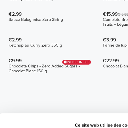
€2.99
€15.99
€19.9
Sauce Bolognaise Zero 355 g
Complete Brea
Fruits + Lég
€2.99
€3.99
Ketchup au Curry Zero 355 g
Farine de lup
€9.99
€22.99
INDISPONIBLE
Chocolate Chips - Zero Added Sugars -
Chocolat Blan
Chocolat Blanc 150 g
Ce site web utilise des co