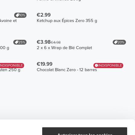
€2.99
10%
Avoine et
Ketchup aux Épices Zero 355 g
€3.98
25%
20%
€4.98
400 g
2 x 6 x Wrap de Blé Complet
€19.99
INDISPONIBLE
INDISPONIBLE
uten 250 g
Chocolat Blanc Zero - 12 barres