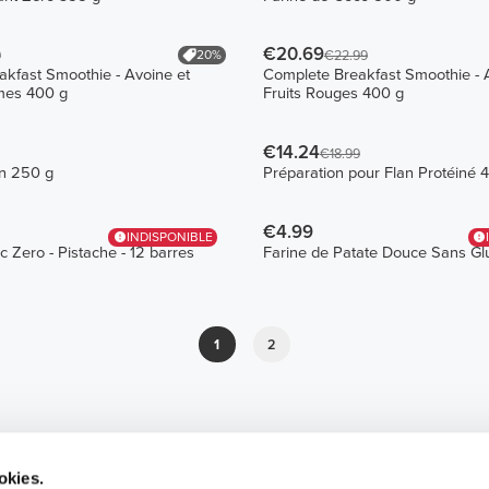
€20.69
20%
9
€22.99
kfast Smoothie - Avoine et
Complete Breakfast Smoothie - 
umes 400 g
Fruits Rouges 400 g
€14.24
€18.99
in 250 g
Préparation pour Flan Protéiné 
€4.99
INDISPONIBLE
c Zero - Pistache - 12 barres
Farine de Patate Douce Sans Gl
1
2
okies.