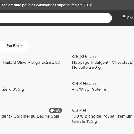
aison gratuite
pour les commandes supérieures à €29.99
Chat
Par Prix
€5.39
€5.99
- Huile d'Olive Vierge Extra 200
Nappage Indulgent - Chocolat Bl
Noisette 250 g
€4.49
€4.99
i Zero 355 g
4 x Wrap Protéiné
€3.49
40%
lgent - Caramel au Beurre Salé
100 % Blanc de Poulet Premium 
tomate 155 g