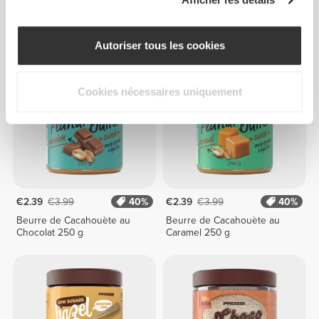
Beurre de Cacahouète
Beurre de Cacahouète en
Croquant au Caramel 250g
Poudre - avec Lactosérum
400 g
Autoriser tous les cookies
Cookies nécessaires uniquement
€2.39
€3.99
40%
€2.39
€3.99
40%
Beurre de Cacahouète au
Beurre de Cacahouète au
Chocolat 250 g
Caramel 250 g