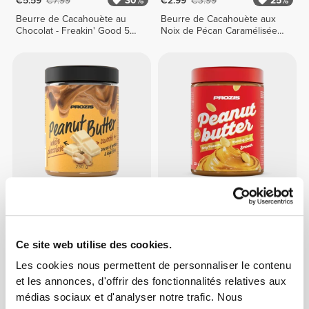
€5.59
€7.99
30%
€2.99
€3.99
25%
Beurre de Cacahouète au
Beurre de Cacahouète aux
Chocolat - Freakin' Good 500
Noix de Pécan Caramélisées
g
250 g
€3.19
€3.99
20%
€2.24
€2.99
25%
Beurre de Cacahouète au
Beurre de Cacahouète 250 g
Chocolat Blanc 250 g
Ce site web utilise des cookies.
Les cookies nous permettent de personnaliser le contenu
et les annonces, d'offrir des fonctionnalités relatives aux
médias sociaux et d'analyser notre trafic. Nous