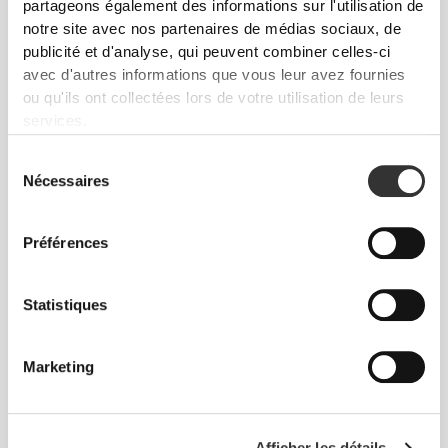
partageons également des informations sur l'utilisation de
notre site avec nos partenaires de médias sociaux, de
publicité et d'analyse, qui peuvent combiner celles-ci
avec d'autres informations que vous leur avez fournies
ou qu'ils ont collectées lors de votre utilisation de leurs
services.
€2.99
€3.99
25%
€5.59
€6.99
20%
Sélection
Beurre de Cacahouète à la
Beurre de Cacahouète au
Nécessaires
du
Cannelle 250 g
Chocolat 500 g
consentement
Préférences
Statistiques
Marketing
€2.99
€3.99
25%
€9.99
Afficher les détails