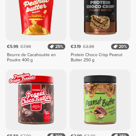
€5.99
€7.99
25%
€3.19
€3.99
20%
Beurre de Cacahouète en
Protein Choco Crisp Peanut
Poudre 400 g
Butter 250 g