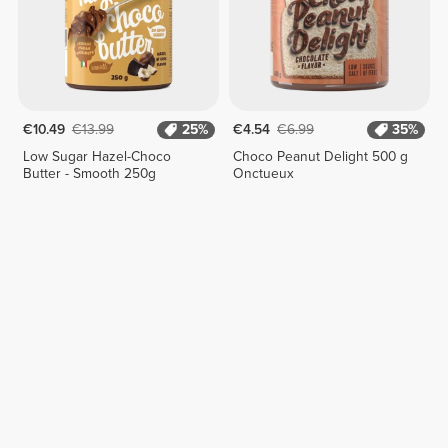
€10.49
€13.99
25%
€4.54
€6.99
35%
Low Sugar Hazel-Choco
Choco Peanut Delight 500 g
Butter - Smooth 250g
Onctueux