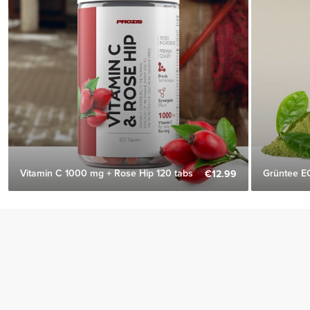
Vitamin C 1000 mg + Rose Hip 120 tabs
Grüntee E
€12.99