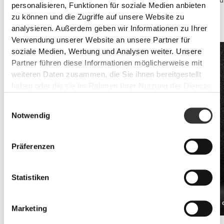
Die gängigsten Vitamine und Mineralien in der Sportlerernährung sind
personalisieren, Funktionen für soziale Medien anbieten
Kalzium, Vitamin D, B-Komplex-Vitamine, Eisen, Zink, Magnesium und
zu können und die Zugriffe auf unsere Website zu
Antioxidantien wie die Vitamine C und E, sowie Beta-Karotin und
analysieren. Außerdem geben wir Informationen zu Ihrer
Selen.
Verwendung unserer Website an unsere Partner für
soziale Medien, Werbung und Analysen weiter. Unsere
Partner führen diese Informationen möglicherweise mit
weiteren Daten zusammen, die Sie ihnen bereitgestellt
haben oder die sie im Rahmen Ihrer Nutzung der Dienste
gesammelt haben.
Einwilligungsauswahl
Notwendig
Präferenzen
Statistiken
Vitamin C 1000 mg + Rose Hip 120 tabs
ZMAN 90 
€12.99
Marketing