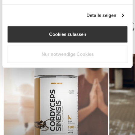
Immunsystem
Nährstoffe wie Vitamin C und E, Selen und Zink tragen zu einem
Details zeigen
gesunden Immunsystem bei.
Da der Körper nicht in der Lage ist diese herzustellen müssen wir sie,
für ein gesundes Leben, in ausreichenden Mengen über die Nahrung
Cookies zulassen
zu uns nehmen.
Diese Ernährungs-Ergänzungsmittel helfen diese
Nahrungsbedürfnisse auf praktische und gesunde Weise zu decken.
Nur notwendige Cookies