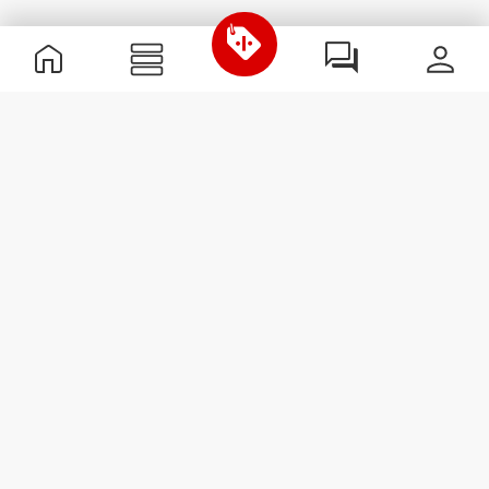
Nützliche Information
Schließe dich unserem Team an!
Werde Partner
AGB
Kundendienst
Newsletter abonnieren
Erhalte Neuigkeiten und
Angebote per E-Mail direkt in
dein Postfach.
Abonnieren
#ExceedYourself