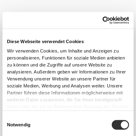
Schnelllebiger Lebensstil, Wettstreit und die Aufnahme von
verarbeiteten Lebensmitteln und Stimulantien machen Menschen
Diese Webseite verwendet Cookies
ängstlich und irritierbar. Dies führt oft dazu, dass sie sich nach dem
Wir verwenden Cookies, um Inhalte und Anzeigen zu
Schlaf nicht voll entspannt und erholt fühlen, was zu einem
personalisieren, Funktionen für soziale Medien anbieten
Teufelskreis des Unwohlseins führen kann der den Alltag
zu können und die Zugriffe auf unsere Website zu
bestimmt.
analysieren. Außerdem geben wir Informationen zu Ihrer
Verwendung unserer Website an unsere Partner für
Befolge diese Tipps und fang noch heute mit deinen
soziale Medien, Werbung und Analysen weiter. Unsere
Fortschritten an!
Partner führen diese Informationen möglicherweise mit
TRAINING
weiteren Daten zusammen, die Sie ihnen bereitgestellt
haben oder die sie im Rahmen Ihrer Nutzung der Dienste
Aktivitäten wie Schwimmen, Yoga, Pilates und Tanzen helfen aufgebaute
Spannungen abzubauen und den Körper zu entspannen und fördern
gesammelt haben.
hierdurch einen guten Nachtschlaf.
Einwilligungsauswahl
Notwendig
ERNÄHRUNG
Nahrungsmittel wie Bananen, Maracuja, Milch und Kamillentee sind