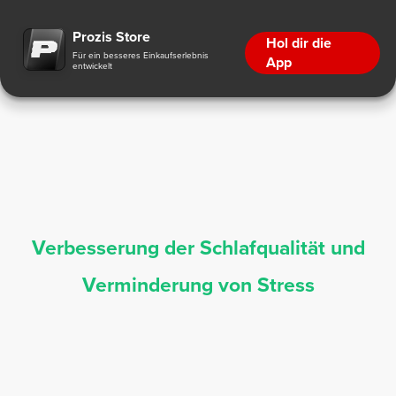
Ergänzungsmittel für verbesserte Schlafqualität und verminderten Stress
Prozis Store
Hol dir die
Für ein besseres Einkaufserlebnis
App
entwickelt
Verbesserung der Schlafqualität und
Verminderung von Stress