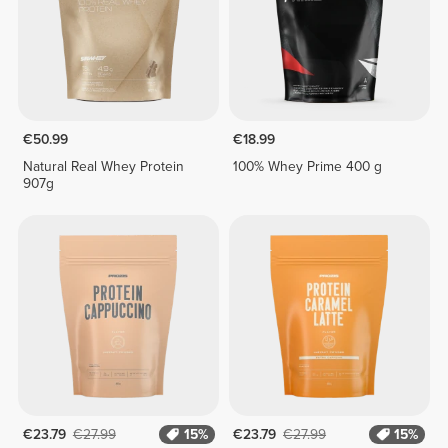
€50.99
€18.99
Natural Real Whey Protein
100% Whey Prime 400 g
907g
€23.79
€27.99
15%
€23.79
€27.99
15%