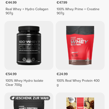
€44.99
€47.99
Real Whey + Hydro Collagen
100% Whey Prime + Creatine
907g
907g
€54.99
€24.99
100% Whey Hydro Isolate
100% Real Whey Protein 400
Clear 700g
g
GESCHENK ZUR WAHL