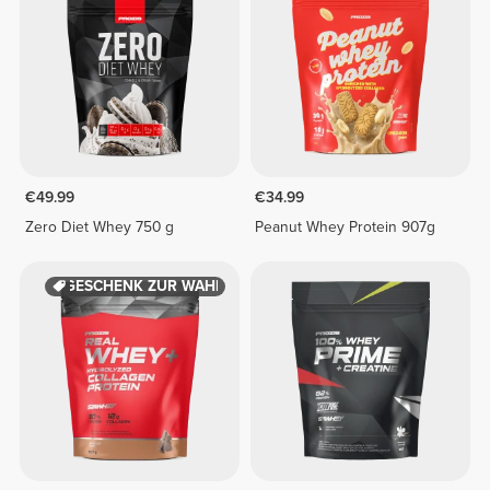
€49.99
€34.99
Zero Diet Whey 750 g
Peanut Whey Protein 907g
GESCHENK ZUR WAHL