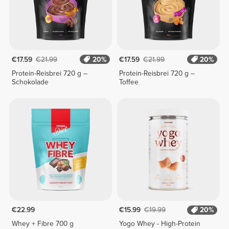
€17.59
€21.99
20%
€17.59
€21.99
20%
Protein-Reisbrei 720 g –
Protein-Reisbrei 720 g –
Schokolade
Toffee
€22.99
€15.99
€19.99
20%
Whey + Fibre 700 g
Yogo Whey - High-Protein