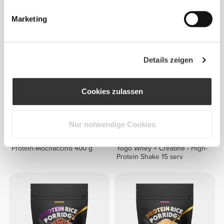
Protein-Haselnuss-Latte -
Protein-Mochaccino - Extra
Extra Koffein 400 g
Koffein 400 g
Marketing
Details zeigen
Cookies zulassen
Nur notwendige Cookies
€22.39
€27.99
20%
€18.39
€22.99
20%
Protein-Mochaccino 400 g
Yogo Whey + Creatine - High-
Protein Shake 15 serv