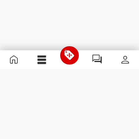
Nützliche Information
Schließe dich unserem Team an!
Werde Partner
AGB
Kundendienst
Newsletter abonnieren
Erhalte Neuigkeiten und
Angebote per E-Mail direkt in