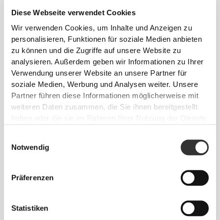
Diese Webseite verwendet Cookies
Wir verwenden Cookies, um Inhalte und Anzeigen zu
personalisieren, Funktionen für soziale Medien anbieten
zu können und die Zugriffe auf unsere Website zu
analysieren. Außerdem geben wir Informationen zu Ihrer
€17.59
€21.99
20%
€22.39
€27.99
20%
Verwendung unserer Website an unsere Partner für
Protein-Reisbrei 720 g –
Protein-Latte 400 g
soziale Medien, Werbung und Analysen weiter. Unsere
Spekulatius
Partner führen diese Informationen möglicherweise mit
weiteren Daten zusammen, die Sie ihnen bereitgestellt
haben oder die sie im Rahmen Ihrer Nutzung der Dienste
gesammelt haben.
Einwilligungsauswahl
Notwendig
Präferenzen
€22.39
€27.99
20%
€22.39
€27.99
20%
Statistiken