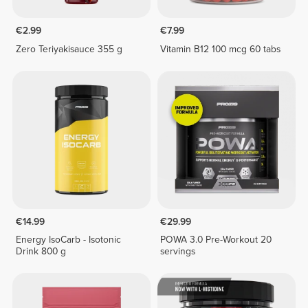
€2.99
€7.99
Zero Teriyakisauce 355 g
Vitamin B12 100 mcg 60 tabs
€14.99
€29.99
Energy IsoCarb - Isotonic
POWA 3.0 Pre-Workout 20
Drink 800 g
servings