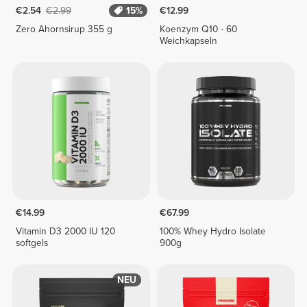
€2.54
€2.99
15%
€12.99
Zero Ahornsirup 355 g
Koenzym Q10 - 60
Weichkapseln
€14.99
€67.99
Vitamin D3 2000 IU 120
100% Whey Hydro Isolate
softgels
900g
NEU