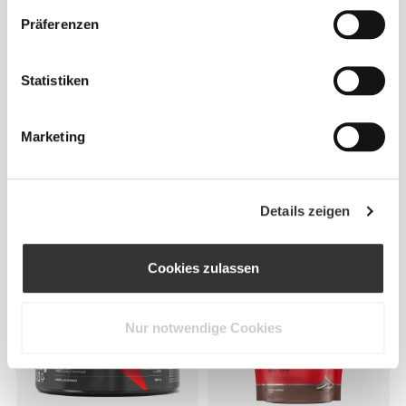
Präferenzen
Statistiken
Marketing
€13.99
€6.99
L-Citrullin-Malat 150 g
100% Real Hydration:
Elektrolytpulver - 8 Sticks
Details zeigen
Cookies zulassen
Nur notwendige Cookies