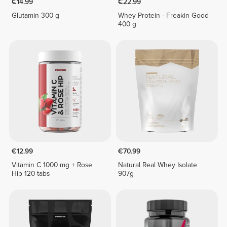
€14.99
€22.99
Glutamin 300 g
Whey Protein - Freakin Good
400 g
€12.99
€70.99
Vitamin C 1000 mg + Rose
Natural Real Whey Isolate
Hip 120 tabs
907g