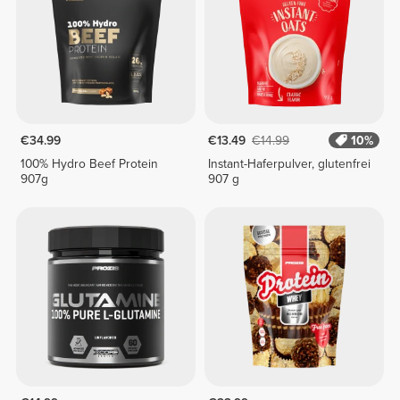
€34.99
€13.49
€14.99
10%
100% Hydro Beef Protein
Instant-Haferpulver, glutenfrei
907g
907 g