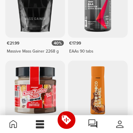
€21.99
40%
€17.99
Massive Mass Gainer 2268 g
EAAs 90 tabs
€3.89
€5.99
35%
€3.14
€3.49
10%