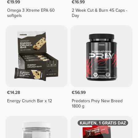
€19.99
€16.99
Omega 3 Xtreme EPA 60
2 Week Cut & Burn 45 Caps -
softgels
Day
€14.28
€56.99
Energy Crunch Bar x 12
Predators Prey New Breed
1800 g
1 KAUFEN, 1 GRATIS DAZU