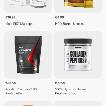
€16.99
€4.99
Multi PRZ 120 caps
H2O Burn - 8 sticks
€34.99
€19.99
Kreatin Creapure® 90
100% Hydro Collagen
Kautabletten
Peptides 300g