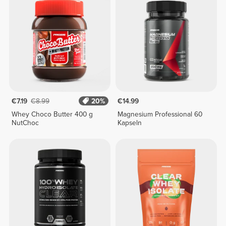
€7.19
€8.99
20%
€14.99
Whey Choco Butter 400 g
Magnesium Professional 60
NutChoc
Kapseln