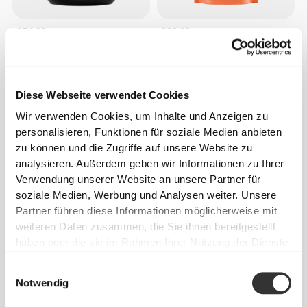
€54.99
€39.99
100% Whey Hydro Isolate
Clear Whey Isolate - Peach
Clear 700g
Ice Tea 500g
Diese Webseite verwendet Cookies
1 KAUFEN, 1 GRATIS DAZU
Wir verwenden Cookies, um Inhalte und Anzeigen zu
personalisieren, Funktionen für soziale Medien anbieten
zu können und die Zugriffe auf unsere Website zu
analysieren. Außerdem geben wir Informationen zu Ihrer
Verwendung unserer Website an unsere Partner für
soziale Medien, Werbung und Analysen weiter. Unsere
Partner führen diese Informationen möglicherweise mit
weiteren Daten zusammen, die Sie ihnen bereitgestellt
€12.99
€19.99
haben oder die sie im Rahmen Ihrer Nutzung der Dienste
Collagen + Magnesium 180
Zero Protein Bar - Niedriger
gesammelt haben.
tabs
Zuckergehalt x 12
Einwilligungsauswahl
Notwendig