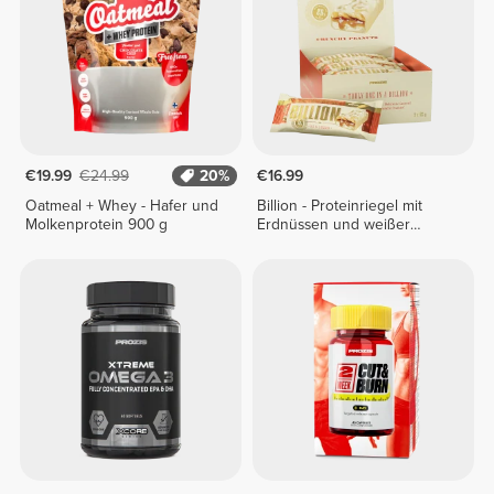
€19.99
€24.99
20%
€16.99
Oatmeal + Whey - Hafer und
Billion - Proteinriegel mit
Molkenprotein 900 g
Erdnüssen und weißer
Schokolade x 9