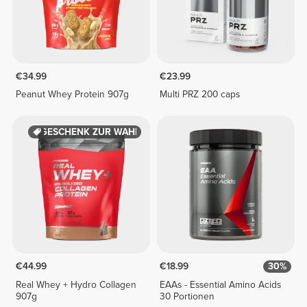
€34.99
€23.99
Peanut Whey Protein 907g
Multi PRZ 200 caps
GESCHENK ZUR WAHL
€44.99
€18.99
30%
Real Whey + Hydro Collagen
EAAs - Essential Amino Acids
907g
30 Portionen