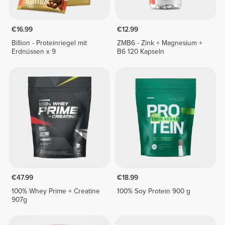
€16.99
€12.99
Billion - Proteinriegel mit
ZMB6 - Zink + Magnesium +
Erdnüssen x 9
B6 120 Kapseln
€47.99
€18.99
100% Whey Prime + Creatine
100% Soy Protein 900 g
907g