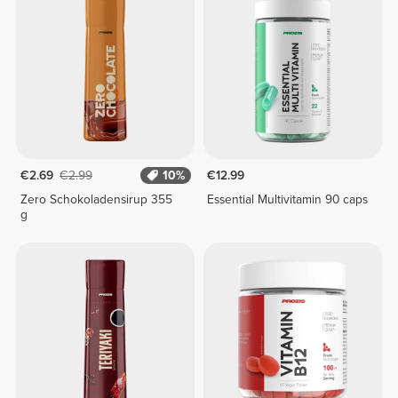
€2.69
€2.99
10%
€12.99
Zero Schokoladensirup 355
Essential Multivitamin 90 caps
g