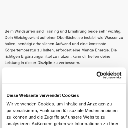
Beim Windsurfen sind Training und Ernährung beide sehr wichtig.
Dein Gleichgewicht auf einer Oberfläche, so instabil wie Wasser zu
halten, benötigt erheblichen Aufwand und eine konstante
Körpertemperatur zu halten, erfordert eine Menge Energie. Die
richtigen Ergänzungsmittel zu nutzen, kann dir helfen deine
Leistung in dieser Disziplin zu verbessern.
Befolge diese Tipps und fang noch heute mit deinen
Fortschritten an!
TRAINING
Diese Webseite verwendet Cookies
Nutze Dein Training zur Verbesserung Deiner Balance, Propriozeption und
Wir verwenden Cookies, um Inhalte und Anzeigen zu
Rumpfstabilität. Dieses Übungen werden Deine Dreh- und Balance-
personalisieren, Funktionen für soziale Medien anbieten
Fähigkeiten verbessern und Dir eine bessere Haltung beim Training geben.
zu können und die Zugriffe auf unsere Website zu
ERNÄHRUNG
analysieren. Außerdem geben wir Informationen zu Ihrer
Nimm zwei bis drei Stunden bevor du ins Wasser gehst eine leichte