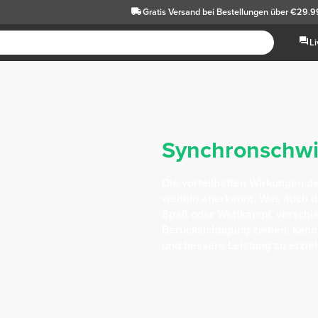
Gratis Versand
bei Bestellungen über €29.9
L
Synchronsch
Die vorteilhaften Wirkungen d
weithin anerkannt. Was auch da
Spaß oder Wettkampf, verschi
Berücksichtigung ziehen, kann
und bessere Leistung zu erziel