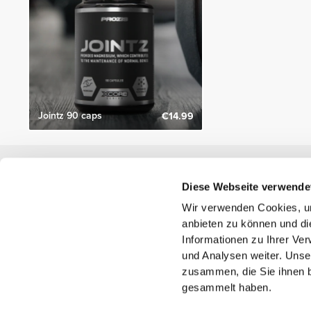
Jointz 90 caps
€14.99
Nützliche Information
Diese Webseite verwende
Schließe dich unserem Team an!
Wir verwenden Cookies, um
Werde Partner
anbieten zu können und di
AGB
Informationen zu Ihrer Ve
Kundendienst
und Analysen weiter. Unse
zusammen, die Sie ihnen b
gesammelt haben.