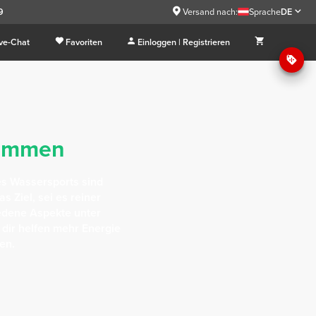
9
Versand nach:
Sprache
DE
ive-Chat
Favoriten
Einloggen | Registrieren
wimmen
es Wassersports sind
s Ziel, sei es reiner
edene Aspekte unter
 dir helfen mehr Energie
en.