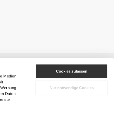
Cookies zulassen
le Medien
ir
, Werbung
Nur notwendige Cookies
#ExceedYourself
ren Daten
ienste