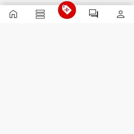
Nützliche Information
Schließe dich unserem Team an!
Werde Partner
AGB
Kundendienst
Newsletter abonnieren
Erhalte Neuigkeiten und
Angebote per E-Mail direkt in
dein Postfach.
Abonnieren
#ExceedYourself