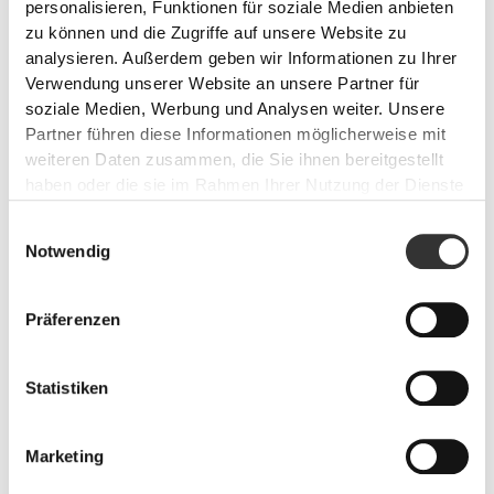
personalisieren, Funktionen für soziale Medien anbieten
zu können und die Zugriffe auf unsere Website zu
analysieren. Außerdem geben wir Informationen zu Ihrer
Verwendung unserer Website an unsere Partner für
soziale Medien, Werbung und Analysen weiter. Unsere
Partner führen diese Informationen möglicherweise mit
weiteren Daten zusammen, die Sie ihnen bereitgestellt
haben oder die sie im Rahmen Ihrer Nutzung der Dienste
gesammelt haben.
Einwilligungsauswahl
PRO•CGT 400 g
€12.99
Notwendig
Verletzungsverhütung
Präferenzen
Anhaltende körperliche Anstrengung belastet sehr die Gelenke.
Schütze sie mit speziellen Ergänzungsmitteln und Wirkstoffen.
Statistiken
Marketing