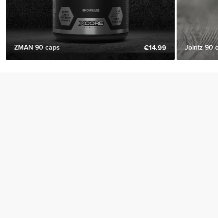
ZMAN 90 caps
Jointz 90 
€14.99