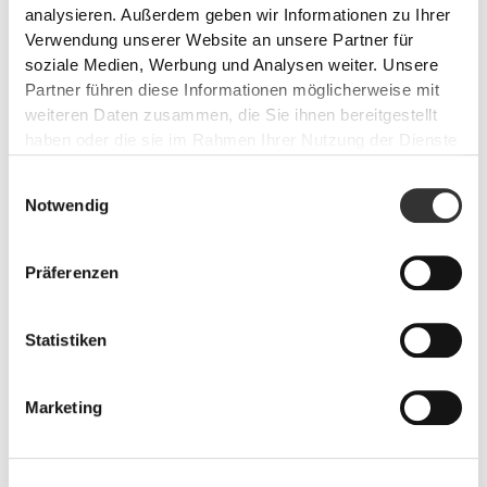
analysieren. Außerdem geben wir Informationen zu Ihrer
Verwendung unserer Website an unsere Partner für
soziale Medien, Werbung und Analysen weiter. Unsere
Partner führen diese Informationen möglicherweise mit
weiteren Daten zusammen, die Sie ihnen bereitgestellt
haben oder die sie im Rahmen Ihrer Nutzung der Dienste
gesammelt haben.
PRO•CGT 400 g
€12.99
Einwilligungsauswahl
Notwendig
Verletzungsverhütung
Stelle mit diesen Produkten optimierte Muskelerholung sicher,
Präferenzen
geschmierte Gelenke und den Schutz deines Körpers gegen
Entzündungen.
Statistiken
Marketing