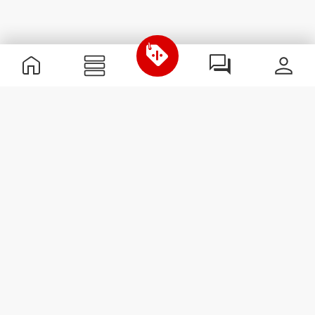
Nützliche Information
Schließe dich unserem Team an!
Werde Partner
AGB
Kundendienst
Newsletter abonnieren
Erhalte Neuigkeiten und
Angebote per E-Mail direkt in
dein Postfach.
Abonnieren
#ExceedYourself