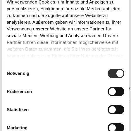
Wir verwenden Cookies, um Inhalte und Anzeigen zu
personalisieren, Funktionen für soziale Medien anbieten
zu können und die Zugriffe auf unsere Website zu
analysieren. Außerdem geben wir Informationen zu Ihrer
Verwendung unserer Website an unsere Partner für
soziale Medien, Werbung und Analysen weiter. Unsere
Partner führen diese Informationen möglicherweise mit
weiteren Daten zusammen, die Sie ihnen bereitgestellt
haben oder die sie im Rahmen Ihrer Nutzung der Dienste
gesammelt haben.
PRO•CGT 400 g
€12.99
Einwilligungsauswahl
Notwendig
Vorbeugung von Verletzungen
Langandauernde Anstrengungen stellen eine große Belastung für die
Präferenzen
Gelenke dar.
Verwende spezifische Ergänzungsmittel und Inhaltsstoffe zum Schutz
deiner Gelenke.
Statistiken
Marketing