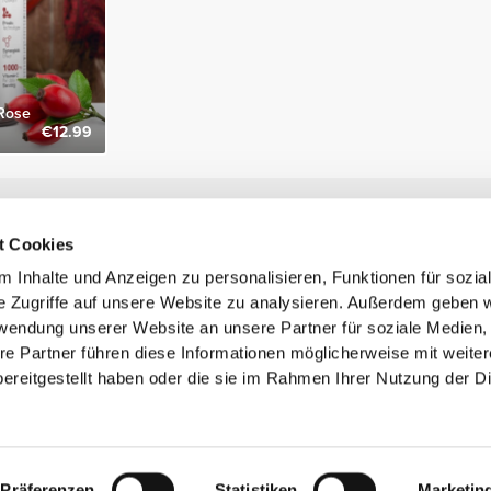
Rose
€12.99
Newsletter abonnieren
t Cookies
Erhalte Neuigkeiten und Angebote per E-Mail direkt in dein
Postfach.
 Inhalte und Anzeigen zu personalisieren, Funktionen für sozia
Abonnieren
e Zugriffe auf unsere Website zu analysieren. Außerdem geben w
rwendung unserer Website an unsere Partner für soziale Medien
re Partner führen diese Informationen möglicherweise mit weite
ereitgestellt haben oder die sie im Rahmen Ihrer Nutzung der D
ne Handelsmarke von Prozis.com, S.A. | © Copyright 2026 Prozis.com, S.A. Alle Rec
Präferenzen
Statistiken
Marketin