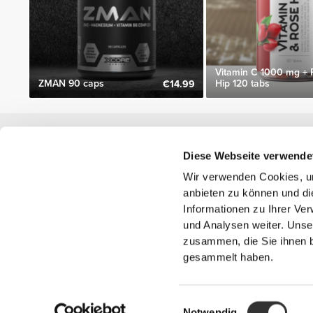
Vitamin C 1000 mg + 
ZMAN 90 caps
Hip 120 tabs
€14.99
Nützliche Information
Diese Webseite verwende
Schließe dich unserem Team an!
Wir verwenden Cookies, um
Werde Partner
anbieten zu können und di
AGB
Informationen zu Ihrer Ve
Kundendienst
und Analysen weiter. Unse
zusammen, die Sie ihnen b
gesammelt haben.
Versandmöglichkeiten
Einwilligungsauswahl
'PROZIS' ist ei
Notwendig