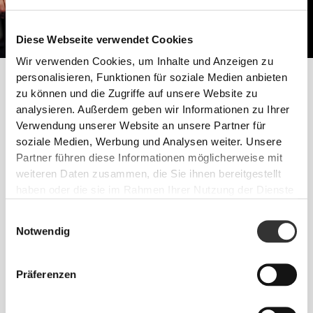
Diese Webseite verwendet Cookies
Wir verwenden Cookies, um Inhalte und Anzeigen zu
Um stärker zu werden brauchst du mehr Muskeln. Erhöhe Deine
personalisieren, Funktionen für soziale Medien anbieten
Proteineinnahme und mache Krafttraining.
zu können und die Zugriffe auf unsere Website zu
analysieren. Außerdem geben wir Informationen zu Ihrer
Verwendung unserer Website an unsere Partner für
Befolge diese Tipps und fang noch heute mit deinen
soziale Medien, Werbung und Analysen weiter. Unsere
Fortschritten an!
Partner führen diese Informationen möglicherweise mit
TRAINING
weiteren Daten zusammen, die Sie ihnen bereitgestellt
Krafttraining mit weniger Wiederholungen und schweren Gewichten.
haben oder die sie im Rahmen Ihrer Nutzung der Dienste
Natürliche Übungen mit praktischen Bewegungen - Kniebeugen,
gesammelt haben.
Liegestützen und Kreuzheben.
Einwilligungsauswahl
ERNÄHRUNG
Notwendig
Erhöhe die Aufnahme aller Makronährstoffe, speziell von Proteinen und
Kohlenhydraten, in all deinen Mahlzeiten.
Präferenzen
EINNAHME VON ERGÄNZUNGSMITTELN
Die Ergänzung mit Kreatin hilft dir deine Muskelkraft zu erhöhen.