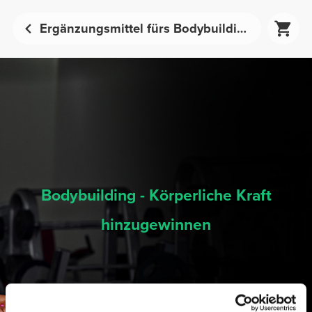
Ergänzungsmittel fürs Bodybuilding (Zuwachs Körperkraft) - Sporternährung | Prozis
Bodybuilding - Körperliche Kraft
hinzugewinnen