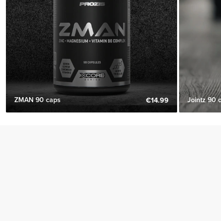
ZMAN 90 caps
Jointz 90 
€14.99