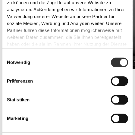
zu können und die Zugriffe auf unsere Website zu
analysieren. Außerdem geben wir Informationen zu Ihrer
Verwendung unserer Website an unsere Partner für
soziale Medien, Werbung und Analysen weiter. Unsere
Partner führen diese Informationen möglicherweise mit
weiteren Daten zusammen, die Sie ihnen bereitgestellt
haben oder die sie im Rahmen Ihrer Nutzung der Dienste
gesammelt haben.
Einwilligungsauswahl
Beta-Alanin 100 Kapseln
PRO•CGT 
€12.99
Notwendig
Gesteigerte Widerstandfähigkeit
Präferenzen
Molke und Aminosäure-Ergänzungsmittel sind der Schlüssel zur
Bekämpfung von Müdigkeitssymptomen.
Statistiken
Marketing