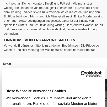
nicht reich an Kohlenhydraten, Eiweiß und Fett sein. Vielmehr ist es
wichtig, die Einnahme von fetthaltigen Lebensmitteln kurz vor oder nach
dem Training und des Spiels zu vermeiden, da es die Verdauung und den
Blutfluss behindert. Nimm reichlich Flüssigkeit zu dir. Einige Sportarten sind
eher rauen Wetterbedingungen ausgesetzt, daher ist der Einsatz von
speziellen Outfits und Schutzkleidung wichtig. Hab’ jederzeit Wasser bei dir
und trinke viel, auch wenn du nicht durstig bist, um eine Austrocknung zu
verhindern.
EINNAHME VON ERGÄNZUNGSMITTELN
Verwende Ergänzungsmittel je nach deinen Bedürfnissen. Die Pflege der
Gelenke und die Erhaltung der Muskelmasse haben höchste Priorität.
Kraft
Indem Du stärker wirst, wirst Du explosive Kraft, Schub,
Beschleunigung und Geschwindigkeit dazugewinnen.
Diese Webseite verwendet Cookies
Wir verwenden Cookies, um Inhalte und Anzeigen zu
personalisieren, Funktionen für soziale Medien anbieten