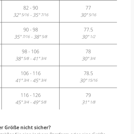
82 - 90
77
32"
- 35"
30"
5/16
7/16
5/16
90 - 98
77.5
35"
- 38"
30"
7/16
5/8
1/2
98 - 106
78
38"
- 41"
30"
5/8
3/4
3/4
106 - 116
78.5
41"
- 45"
30"
3/4
3/4
15/16
116 - 126
79
45"
- 49"
31"
3/4
5/8
1/8
er Größe nicht sicher?