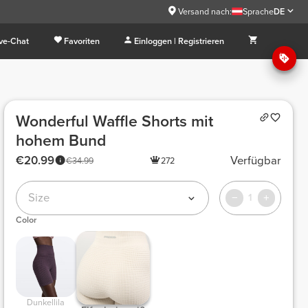
Versand nach:
Sprache
DE
ive-Chat
Favoriten
Einloggen | Registrieren
Wonderful Waffle Shorts mit
hohem Bund
€20.99
Verfügbar
€34.99
272
Size
1
Color
 Dunkellila 