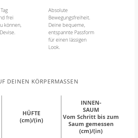
 Tag
Absolute
d frei
Bewegungsfreiheit.
u können,
Deine bequeme,
 Devise.
entspannte Passform
für einen lässigen
Look.
F DEINEN KÖRPERMASSEN
INNEN-
SAUM
HÜFTE
Vom Schritt bis zum
(cm)/(in)
Saum gemessen
(cm)/(in)