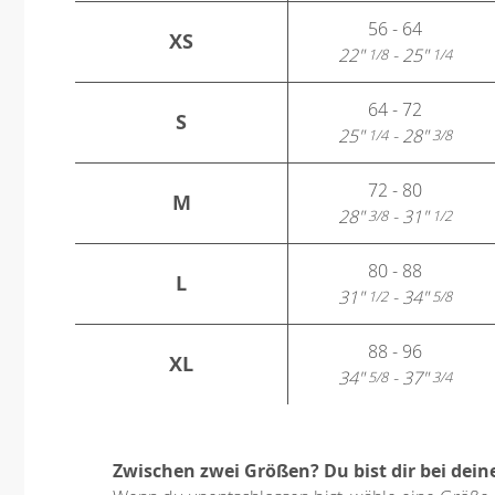
56 - 64
XS
22"
- 25"
1/8
1/4
64 - 72
S
25"
- 28"
1/4
3/8
72 - 80
M
28"
- 31"
3/8
1/2
80 - 88
L
31"
- 34"
1/2
5/8
88 - 96
XL
34"
- 37"
5/8
3/4
Zwischen zwei Größen? Du bist dir bei dein