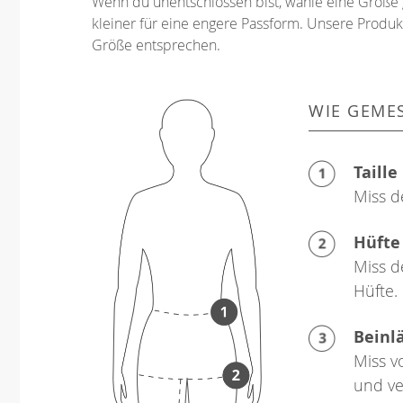
Wenn du unentschlossen bist, wähle eine Größe 
kleiner für eine engere Passform. Unsere Produkt
Größe entsprechen.
WIE GEME
Taille
Miss d
Hüfte
Miss d
Hüfte.
Beinl
Miss v
und ve