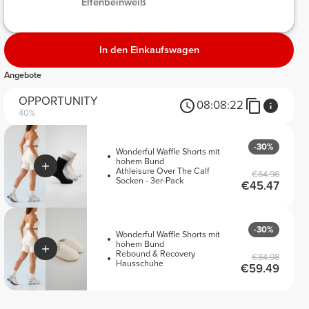
 Elfenbeinweiß 
In den Einkaufswagen
Angebote
OPPORTUNITY
08:
08:
22
40%
-30%
Wonderful Waffle Shorts mit
hohem Bund
Athleisure Over The Calf
€64.96
Socken - 3er-Pack
€45.47
-30%
Wonderful Waffle Shorts mit
hohem Bund
Rebound & Recovery
€84.98
Hausschuhe
€59.49