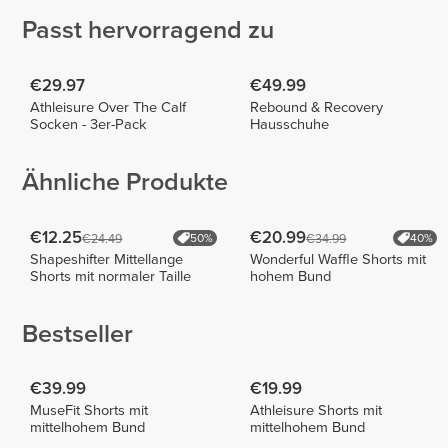
Passt hervorragend zu
€29.97
€49.99
Athleisure Over The Calf
Rebound & Recovery
Socken - 3er-Pack
Hausschuhe
Ähnliche Produkte
€12.25
€20.99
€24.49
€34.99
50%
40%
Shapeshifter Mittellange
Wonderful Waffle Shorts mit
Shorts mit normaler Taille
hohem Bund
Bestseller
€39.99
€19.99
MuseFit Shorts mit
Athleisure Shorts mit
mittelhohem Bund
mittelhohem Bund