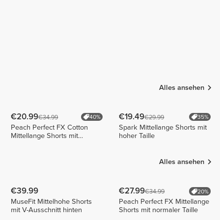
Alles ansehen
€20.99
€19.49
€34.99
€29.99
40%
35%
Peach Perfect FX Cotton
Spark Mittellange Shorts mit
Mittellange Shorts mit
hoher Taille
normaler Taille
Alles ansehen
€39.99
€27.99
€34.99
20%
MuseFit Mittelhohe Shorts
Peach Perfect FX Mittellange
mit V-Ausschnitt hinten
Shorts mit normaler Taille