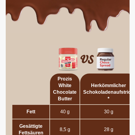
Prozis
White
Herkömmlicher
Chocolate
Schokoladenaufstrich
Butter
*
Fett
40 g
30 g
Gesättigte
8,5 g
28 g
Fettsäuren