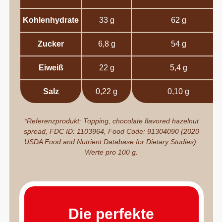
Kohlenhydrate
33 g
62 g
Zucker
6,8 g
54 g
Eiweiß
22 g
5,4 g
Salz
0,22 g
0,10 g
*Referenzprodukt: Topping, chocolate flavored hazelnut
spread, FDC ID: 1103964, Food Code: 91304090 (2020
USDA Food and Nutrient Database for Dietary Studies).
Werte pro 100 g.
Die perfekte