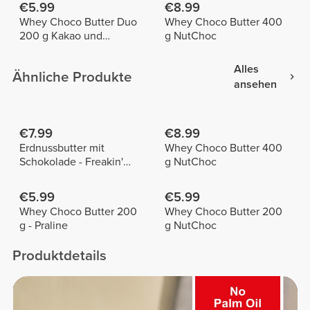
€5.99
€8.99
Whey Choco Butter Duo
Whey Choco Butter 400
200 g Kakao und
g NutChoc
Haselnuss
Alles
Ähnliche Produkte
ansehen
€7.99
€8.99
Erdnussbutter mit
Whey Choco Butter 400
Schokolade - Freakin'
g NutChoc
Good 500 g
€5.99
€5.99
Whey Choco Butter 200
Whey Choco Butter 200
g - Praline
g NutChoc
Produktdetails