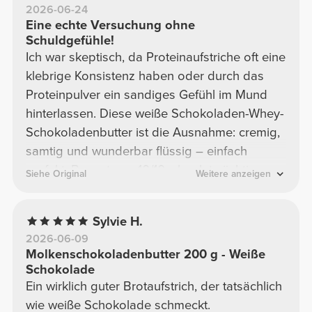
2026-06-24
Eine echte Versuchung ohne
Schuldgefühle!
Ich war skeptisch, da Proteinaufstriche oft eine
klebrige Konsistenz haben oder durch das
Proteinpulver ein sandiges Gefühl im Mund
hinterlassen. Diese weiße Schokoladen-Whey-
Schokoladenbutter ist die Ausnahme: cremig,
samtig und wunderbar flüssig – einfach
perfekt. Bewertung: 10/10, absolut süchtig
Siehe Original
Weitere anzeigen
machend!
Sylvie H.
2026-06-09
Molkenschokoladenbutter 200 g - Weiße
Schokolade
Ein wirklich guter Brotaufstrich, der tatsächlich
wie weiße Schokolade schmeckt.