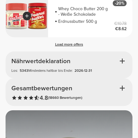
-20%
Whey Choco Butter 200 g
- Weiße Schokolade
Erdnussbutter 500 g
€10.78
€8.62
Load more offers
Nährwertdeklaration
Los:
5343
Mindestens haltbar bis Ende:
2026-12-31
Gesamtbewertungen
4.8
(18660 Bewertungen)