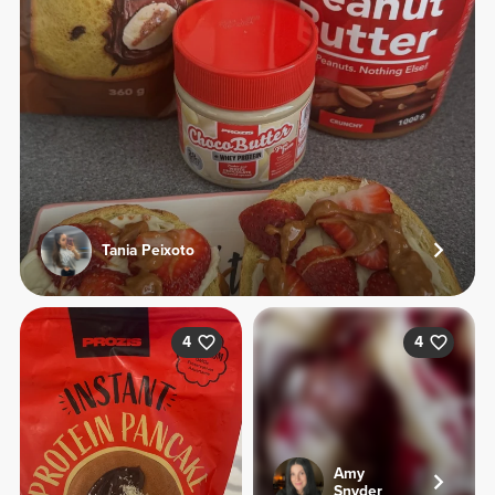
Tania Peixoto
4
4
Amy
Snyder