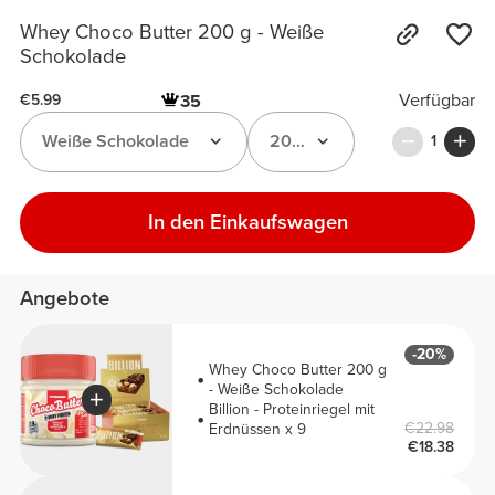
Whey Choco Butter 200 g - Weiße
Schokolade
Verfügbar
35
€5.99
Weiße Schokolade
200 g
1
In den Einkaufswagen
Angebote
-20%
Whey Choco Butter 200 g
- Weiße Schokolade
Billion - Proteinriegel mit
€22.98
Erdnüssen x 9
€18.38