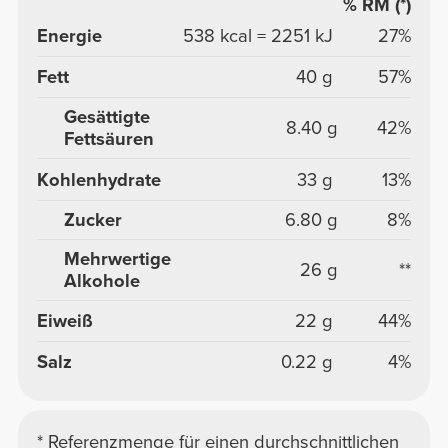
% RM (*)
Energie
538 kcal = 2251 kJ
27%
Fett
40 g
57%
Gesättigte
8.40 g
42%
Fettsäuren
Kohlenhydrate
33 g
13%
Zucker
6.80 g
8%
Mehrwertige
26 g
**
Alkohole
Eiweiß
22 g
44%
Salz
0.22 g
4%
* Referenzmenge für einen durchschnittlichen