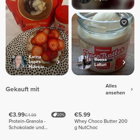
Karina
Roosa
Lopes
Laituri
Nutricionist
Alles
Gekauft mit
ansehen
€3.99
€5.99
€4.99
20%
Protein-Granola -
Whey Choco Butter 200
Schokolade und
g NutChoc
Haselnüsse 275 g