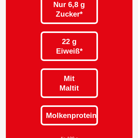
Nur 6,8 g
Zucker*
22 g
Eiweiß*
Mit
Maltit
Molkenprotein