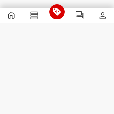
Nützliche Information
Schließe dich unserem Team an!
Werde Partner
AGB
Kundendienst
Newsletter abonnieren
Erhalte Neuigkeiten und
Angebote per E-Mail direkt in
dein Postfach.
Abonnieren
#ExceedYourself