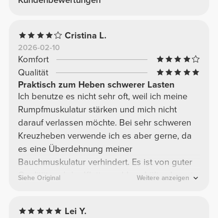
Cristina L.
2026-02-10
Komfort
Qualität
Praktisch zum Heben schwerer Lasten
Ich benutze es nicht sehr oft, weil ich meine
Rumpfmuskulatur stärken und mich nicht
darauf verlassen möchte. Bei sehr schweren
Kreuzheben verwende ich es aber gerne, da
es eine Überdehnung meiner
Bauchmuskulatur verhindert. Es ist von guter
Qualität und der Klettverschluss hält sehr gut.
Siehe Original
Weitere anzeigen
Lei Y.