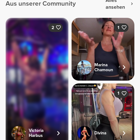
Alles
Aus unserer Community
ansehen
2
1
Marina
Chamoun
1
Victoria
Divina
Harbus