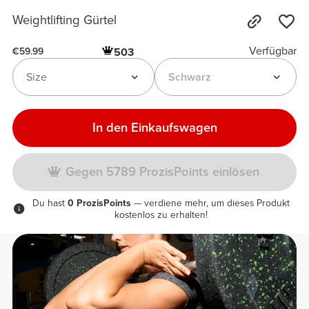
Weightlifting Gürtel
Verfügbar
503
€59.99
Size
Schwarz
In den Einkaufswagen
Gegen 5789 ProzisPoints einlösen
Du hast
0 ProzisPoints
— verdiene mehr, um dieses Produkt
kostenlos zu erhalten!