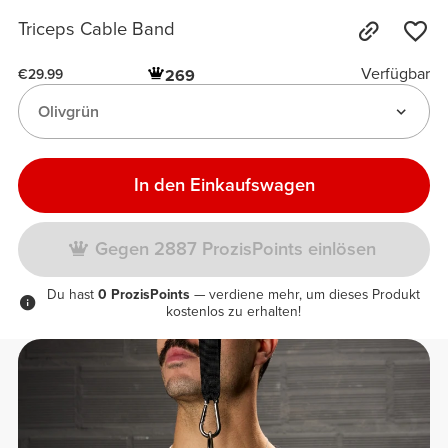
Triceps Cable Band
Verfügbar
269
€29.99
Olivgrün
In den Einkaufswagen
Gegen 2887 ProzisPoints einlösen
Du hast
0 ProzisPoints
— verdiene mehr, um dieses Produkt
kostenlos zu erhalten!