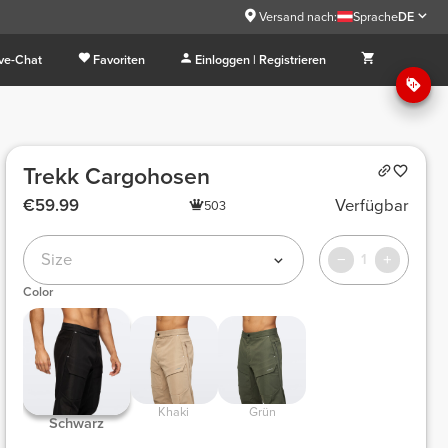
Versand nach:
Sprache
DE
ive-Chat
Favoriten
Einloggen | Registrieren
Trekk Cargohosen
€59.99
Verfügbar
503
Size
1
Color
 Khaki 
 Grün 
 Schwarz 