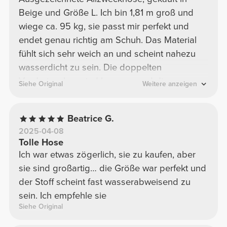
Beige und Größe L. Ich bin 1,81 m groß und
wiege ca. 95 kg, sie passt mir perfekt und
endet genau richtig am Schuh. Das Material
fühlt sich sehr weich an und scheint nahezu
wasserdicht zu sein. Die doppelten
Vordertaschen sind bequem und die
Siehe Original
Weitere anzeigen
reflektierenden Details vorne sind sehr schön.
Perfekte Hose für Freizeit oder
Beatrice G.
ungezwungene Ausflüge.
2025-04-08
Tolle Hose
Ich war etwas zögerlich, sie zu kaufen, aber
sie sind großartig… die Größe war perfekt und
der Stoff scheint fast wasserabweisend zu
sein. Ich empfehle sie
Siehe Original