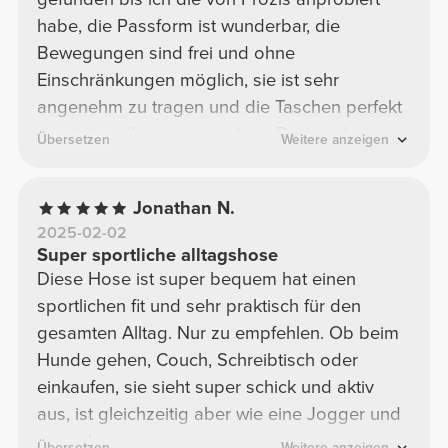
habe, die Passform ist wunderbar, die
Bewegungen sind frei und ohne
Einschränkungen möglich, sie ist sehr
angenehm zu tragen und die Taschen perfekt
um sich vielleicht sogar denn Rucksack zu
Übersetzen
Weitere anzeigen
sparen für kleine Wanderschaften, zum Sport
auch super geeignet und auch im Alltag oder
Jonathan N.
wenn Mann schick sein will ist diese Hose ein
2025-02-02
must have !
Super sportliche alltagshose
Diese Hose ist super bequem hat einen
sportlichen fit und sehr praktisch für den
gesamten Alltag. Nur zu empfehlen. Ob beim
Hunde gehen, Couch, Schreibtisch oder
einkaufen, sie sieht super schick und aktiv
aus, ist gleichzeitig aber wie eine Jogger und
super bequem.
Übersetzen
Weitere anzeigen