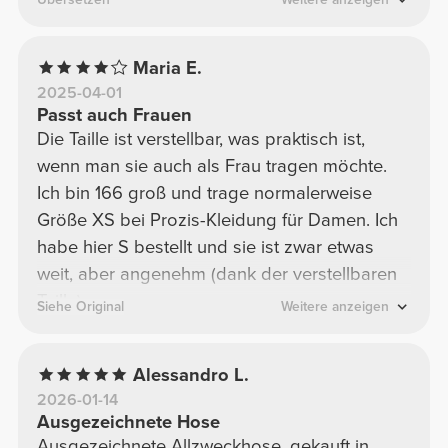
Maria E.
2025-04-01
Passt auch Frauen
Die Taille ist verstellbar, was praktisch ist,
wenn man sie auch als Frau tragen möchte.
Ich bin 166 groß und trage normalerweise
Größe XS bei Prozis-Kleidung für Damen. Ich
habe hier S bestellt und sie ist zwar etwas
weit, aber angenehm (dank der verstellbaren
Taille).
Siehe Original
Weitere anzeigen
Alessandro L.
2026-01-14
Ausgezeichnete Hose
Ausgezeichnete Allzweckhose, gekauft in