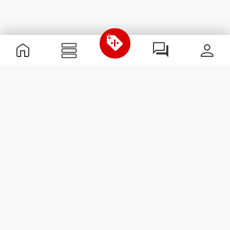
Nützliche Information
Schließe dich unserem Team an!
Werde Partner
AGB
Kundendienst
Newsletter abonnieren
Erhalte Neuigkeiten und
Angebote per E-Mail direkt in
dein Postfach.
Abonnieren
#ExceedYourself