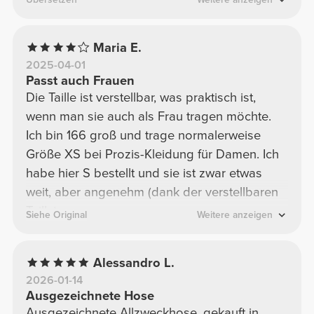
Maria E.
2025-04-01
Passt auch Frauen
Die Taille ist verstellbar, was praktisch ist,
wenn man sie auch als Frau tragen möchte.
Ich bin 166 groß und trage normalerweise
Größe XS bei Prozis-Kleidung für Damen. Ich
habe hier S bestellt und sie ist zwar etwas
weit, aber angenehm (dank der verstellbaren
Taille).
Siehe Original
Weitere anzeigen
Alessandro L.
2026-01-14
Ausgezeichnete Hose
Ausgezeichnete Allzweckhose, gekauft in