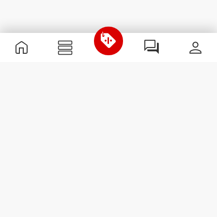
Nützliche Information
Schließe dich unserem Team an!
Werde Partner
AGB
Kundendienst
Newsletter abonnieren
Erhalte Neuigkeiten und
Angebote per E-Mail direkt in
dein Postfach.
Abonnieren
#ExceedYourself