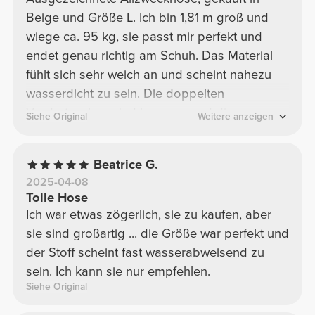
Beige und Größe L. Ich bin 1,81 m groß und
wiege ca. 95 kg, sie passt mir perfekt und
endet genau richtig am Schuh. Das Material
fühlt sich sehr weich an und scheint nahezu
wasserdicht zu sein. Die doppelten
Vordertaschen sind bequem und die
Siehe Original
Weitere anzeigen
reflektierenden Details vorne sind sehr schön.
Perfekte Hose für Freizeit oder
Beatrice G.
ungezwungene Ausflüge.
2025-04-08
Tolle Hose
Ich war etwas zögerlich, sie zu kaufen, aber
sie sind großartig ... die Größe war perfekt und
der Stoff scheint fast wasserabweisend zu
sein. Ich kann sie nur empfehlen.
Siehe Original