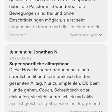
habe, die Passform ist wunderbar, die
Bewegungen sind frei und ohne
Einschränkungen möglich, sie ist sehr
angenehm zu tragen und die Taschen perfekt
um sich vielleicht sogar denn Rucksack zu
Übersetzen
Weitere anzeigen
sparen für kleine Wanderschaften, zum Sport
auch super geeignet und auch im Alltag oder
Jonathan N.
wenn Mann schick sein will ist diese Hose ein
2025-02-02
must have !
Super sportliche alltagshose
Diese Hose ist super bequem hat einen
sportlichen fit und sehr praktisch für den
gesamten Alltag. Nur zu empfehlen. Ob beim
Hunde gehen, Couch, Schreibtisch oder
einkaufen, sie sieht super schick und aktiv
aus, ist gleichzeitig aber wie eine Jogger und
super bequem.
Übersetzen
Weitere anzeigen