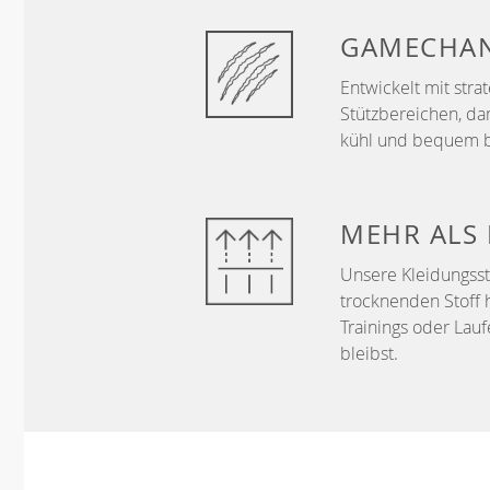
GAMECHA
Entwickelt mit str
Stützbereichen, da
kühl und bequem b
MEHR ALS
Unsere Kleidungss
trocknenden Stoff 
Trainings oder Lau
bleibst.