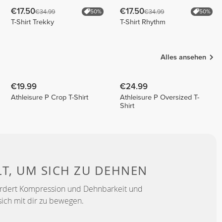
€17.50
€17.50
€34.99
€34.99
50%
50%
T-Shirt Trekky
T-Shirt Rhythm
Alles ansehen
€19.99
€24.99
Athleisure P Crop T-Shirt
Athleisure P Oversized T-
Shirt
LT, UM
SICH ZU DEHNEN
ördert Kompression und Dehnbarkeit und
sich mit dir zu bewegen.