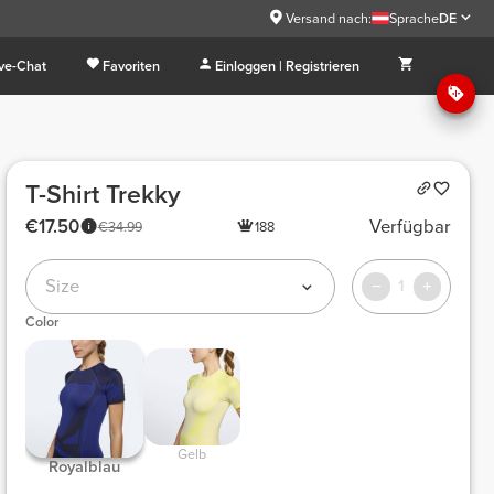
Versand nach:
Sprache
DE
ive-Chat
Favoriten
Einloggen | Registrieren
T-Shirt Trekky
€17.50
Verfügbar
€34.99
188
Size
1
Color
 Gelb 
 Royalblau 