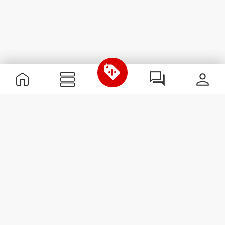
Nützliche Information
Schließe dich unserem Team an!
Werde Partner
AGB
Kundendienst
Newsletter abonnieren
Erhalte Neuigkeiten und
Angebote per E-Mail direkt in
dein Postfach.
Abonnieren