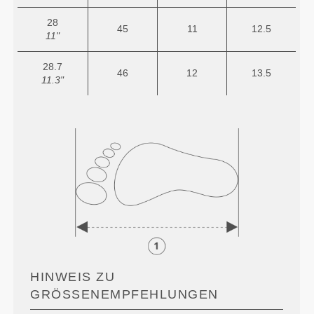
28
45
11
12.5
11"
28.7
46
12
13.5
11.3"
HINWEIS ZU
GRÖSSENEMPFEHLUNGEN