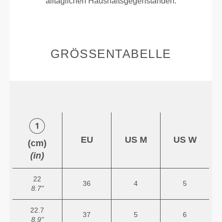
alltäglichen Haushaltsgegenständen.
GRÖSSENTABELLE
EU
US M
US W
(cm)
(in)
22
36
4
5
8.7"
22.7
37
5
6
8.9"