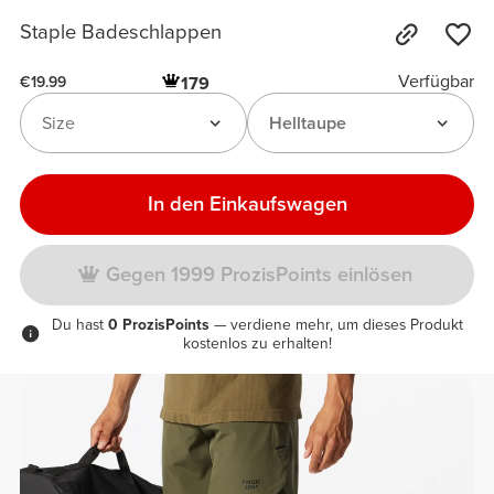
Staple Badeschlappen
Verfügbar
179
€19.99
Size
Helltaupe
In den Einkaufswagen
Gegen 1999 ProzisPoints einlösen
Du hast
0 ProzisPoints
— verdiene mehr, um dieses Produkt
kostenlos zu erhalten!