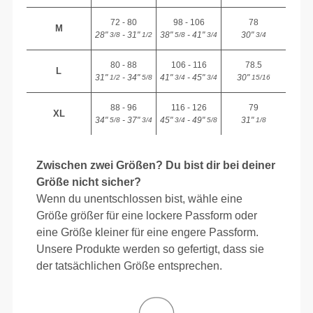
72 - 80
98 - 106
78
M
28"
- 31"
38"
- 41"
30"
3/8
1/2
5/8
3/4
3/4
80 - 88
106 - 116
78.5
L
31"
- 34"
41"
- 45"
30"
1/2
5/8
3/4
3/4
15/16
88 - 96
116 - 126
79
XL
34"
- 37"
45"
- 49"
31"
5/8
3/4
3/4
5/8
1/8
Zwischen zwei Größen? Du bist dir bei deiner
Größe nicht sicher?
Wenn du unentschlossen bist, wähle eine
Größe größer für eine lockere Passform oder
eine Größe kleiner für eine engere Passform.
Unsere Produkte werden so gefertigt, dass sie
der tatsächlichen Größe entsprechen.