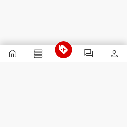
Nützliche Information
Schließe dich unserem Team an!
Werde Partner
AGB
Kundendienst
Newsletter abonnieren
Erhalte Neuigkeiten und
Angebote per E-Mail direkt in
dein Postfach.