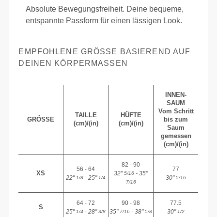
Absolute Bewegungsfreiheit. Deine bequeme,
entspannte Passform für einen lässigen Look.
EMPFOHLENE GRÖSSE BASIEREND AUF D
EINEN KÖRPERMASSEN
INNEN-
SAUM
Vom Schritt
TAILLE
HÜFTE
GRÖSSE
bis zum
(cm)/(in)
(cm)/(in)
Saum
gemessen
(cm)/(in)
82 - 90
56 - 64
77
XS
32"
- 35"
5/16
22"
- 25"
30"
1/8
1/4
5/16
7/16
64 - 72
90 - 98
77.5
S
25"
- 28"
35"
- 38"
30"
1/4
3/8
7/16
5/8
1/2