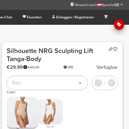
Versand nach:
Sprache
DE
ive-Chat
Favoriten
Einloggen | Registrieren
Silhouette NRG Sculpting Lift
Tanga-Body
€29.99
Verfügbar
€49.99
419
Size
1
Color
 Weiß 