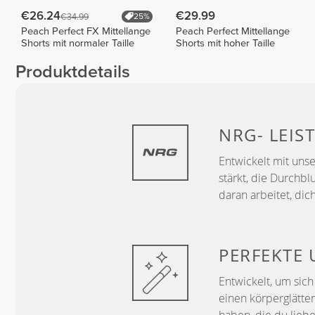
€26.24
€29.99
€34.99
25%
Peach Perfect FX Mittellange
Peach Perfect Mittellange
Shorts mit normaler Taille
Shorts mit hoher Taille
Produktdetails
NRG-
LEIS
Entwickelt mit uns
stärkt, die Durchbl
daran arbeitet, dic
PERFEKTE
Entwickelt, um sic
einen körperglätten