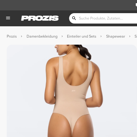
Prozis
Damenbekleidung
Einteiler und Sets
Shapewear
S