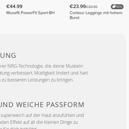
€44.99
€23.99
€39.99
40%
Musefit PowerFit Sport-BH
Contour Leggings mit hohem
Bund
TUNG
erer NRG-Technologie, die deine Muskeln
utung verbessert, Müdigkeit lindert und hart
h zu besseren Leistungen zu bringen.
 UND WEICHE PASSFORM
h superweich auf der Haut anzufühlen und
den Effekt auf all die kleinen Dinge zu