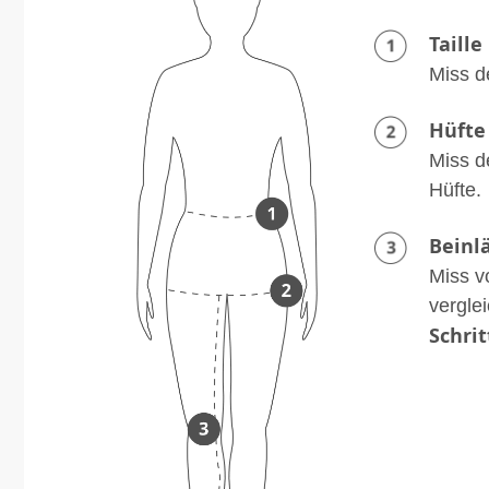
Taille
Miss d
Hüfte
Miss d
Hüfte.
Beinl
Miss v
vergle
Schri