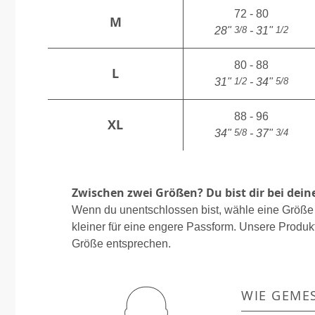
72 - 80
M
3/8
1/2
28"
- 31"
80 - 88
L
1/2
5/8
31"
- 34"
88 - 96
XL
5/8
3/4
34"
- 37"
Zwischen zwei Größen? Du bist dir bei dein
Wenn du unentschlossen bist, wähle eine Größe 
kleiner für eine engere Passform. Unsere Produkt
Größe entsprechen.
WIE GEME