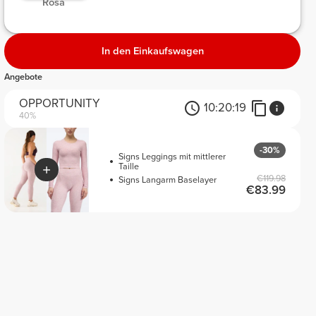
 Rosa 
In den Einkaufswagen
Angebote
OPPORTUNITY
10:
20:
19
40%
-30%
Signs Leggings mit mittlerer
Taille
€119.98
Signs Langarm Baselayer
€83.99