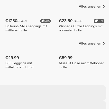
Alles ansehen
€17.50
€23.50
€34.99
€46.99
50%
50%
Ballerina NRG Leggings mit
Winner's Circle Leggings mit
mittlerer Taille
normaler Taille
Alles ansehen
€49.99
€59.99
BFF Leggings mit
MuseFit Hose mit mittelhoher
mittelhohem Bund
Taille