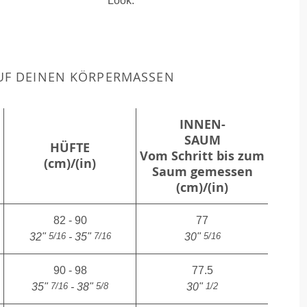
Look.
F DEINEN KÖRPERMASSEN
INNEN-
SAUM
HÜFTE
Vom Schritt bis zum
(cm)/(in)
Saum gemessen
(cm)/(in)
82 - 90
77
5/16
7/16
5/16
32"
- 35"
30"
90 - 98
77.5
7/16
5/8
1/2
35"
- 38"
30"