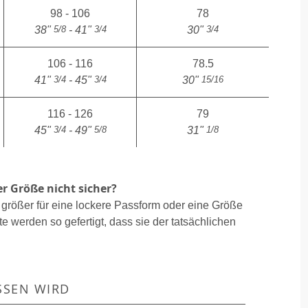
98 - 106
78
5/8
3/4
3/4
38"
- 41"
30"
106 - 116
78.5
3/4
3/4
15/16
41"
- 45"
30"
116 - 126
79
3/4
5/8
1/8
45"
- 49"
31"
er Größe nicht sicher?
größer für eine lockere Passform oder eine Größe
e werden so gefertigt, dass sie der tatsächlichen
SSEN WIRD