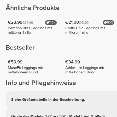
Ähnliche Produkte
€23.99
€21.00
€39.99
€41.99
40%
50%
Bamboo Bliss Leggings mit
Pretty Chic Leggings mit
mittlerer Taille
mittlerer Taille
Bestseller
€59.99
€34.99
MuseFit Leggings mit
Athleisure Leggings mit
mittelhohem Bund
mittelhohem Bund
Info und Pflegehinweise
Siehe Größentabelle in der Beschreibung.
Größe des Models: 1,77 m - 5'9" | Model trägt Größe S