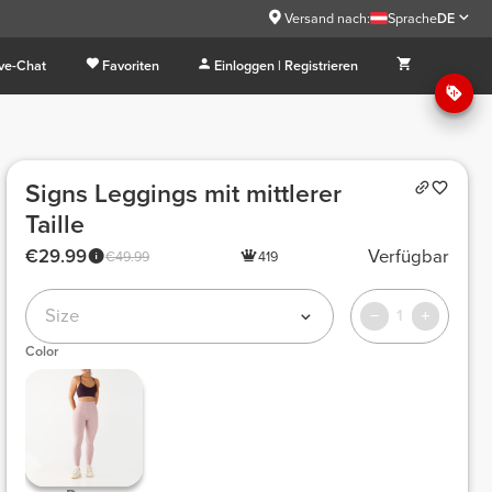
Versand nach:
Sprache
DE
ive-Chat
Favoriten
Einloggen | Registrieren
Signs Leggings mit mittlerer
Taille
€29.99
Verfügbar
€49.99
419
Size
1
Color