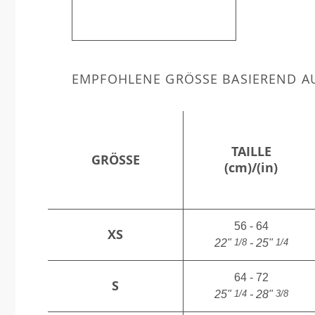
EMPFOHLENE GRÖSSE BASIEREND AU
TAILLE
GRÖSSE
(cm)/(in)
56 - 64
XS
1/8
1/4
22"
- 25"
64 - 72
S
1/4
3/8
25"
- 28"