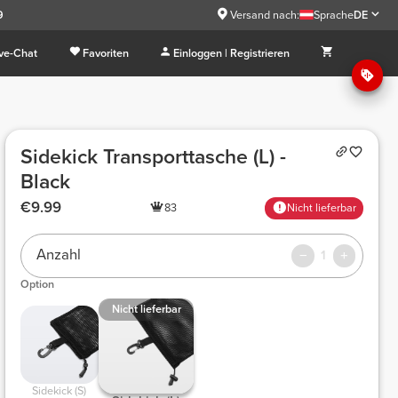
9
Versand nach:
Sprache
DE
ive-Chat
Favoriten
Einloggen | Registrieren
Sidekick Transporttasche (L) -
Black
€9.99
83
Nicht lieferbar
Anzahl
1
Option
Nicht lieferbar
 Sidekick (S) 