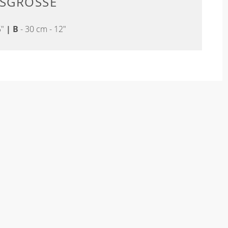
SGRÖSSE
5"
|
B
- 30 cm - 12"