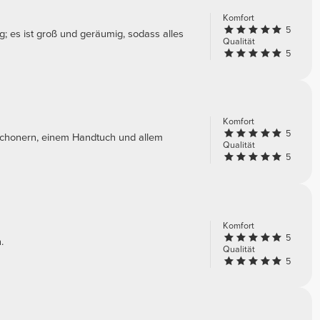
Komfort
5
; es ist groß und geräumig, sodass alles
Qualität
5
Komfort
5
nschonern, einem Handtuch und allem
Qualität
5
Komfort
5
.
Qualität
5