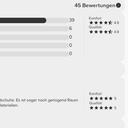
45 Bewertungen
Komfort
39
4.9
Qualität
6
4.9
0
0
0
Komfort
5
andschuhe. Es ist sogar noch genügend Raum
Qualität
terialien.
5