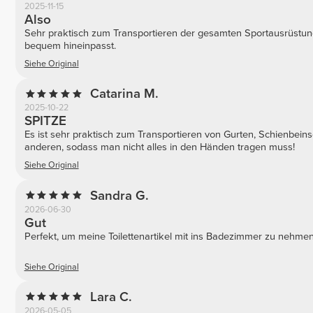
2025-11-15
Also
Sehr praktisch zum Transportieren der gesamten Sportausrüstung
bequem hineinpasst.
Siehe Original
Catarina M.
2025-10-22
SPITZE
Es ist sehr praktisch zum Transportieren von Gurten, Schienbei
anderen, sodass man nicht alles in den Händen tragen muss!
Siehe Original
Sandra G.
2026-06-30
Gut
Perfekt, um meine Toilettenartikel mit ins Badezimmer zu nehmen
Siehe Original
Lara C.
2026-05-05