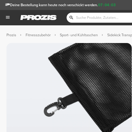
Deine Bestellung kann heute noch verschickt werden.
07
:
04
:
03
Prozis
Fitnesszubehör
Sport- und Kühltaschen
Sidekick Transp