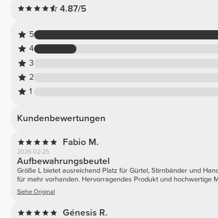
4.87/5
5
4
3
2
1
Kundenbewertungen
Fabio M.
2026-02-25
Aufbewahrungsbeutel
Größe L bietet ausreichend Platz für Gürtel, Stirnbänder und H
für mehr vorhanden. Hervorragendes Produkt und hochwertige Ma
Siehe Original
Génesis R.