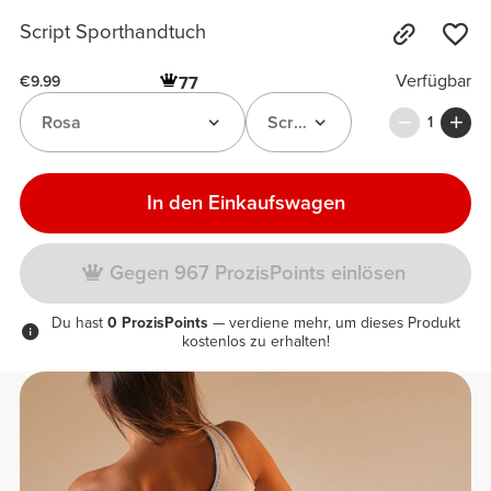
Script Sporthandtuch
Verfügbar
77
€9.99
Rosa
Script Sporthandtuch
1
In den Einkaufswagen
Gegen 967 ProzisPoints einlösen
Du hast
0 ProzisPoints
— verdiene mehr, um dieses Produkt
kostenlos zu erhalten!