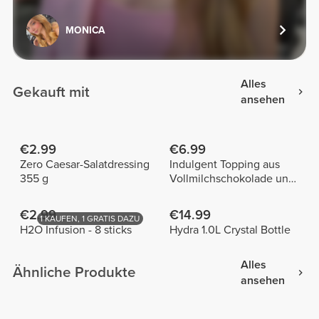
MONICA
Alles
Gekauft mit
ansehen
€2.99
€6.99
Zero Caesar-Salatdressing
Indulgent Topping aus
355 g
Vollmilchschokolade und
Haselnuss 250 g
€2.99
€14.99
1 KAUFEN, 1 GRATIS DAZU
H2O Infusion - 8 sticks
Hydra 1.0L Crystal Bottle
Alles
Ähnliche Produkte
ansehen