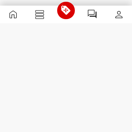
Nützliche Information
Schließe dich unserem Team an!
Werde Partner
AGB
Kundendienst
Newsletter abonnieren
Erhalte Neuigkeiten und
Angebote per E-Mail direkt in
dein Postfach.
Abonnieren
#ExceedYourself