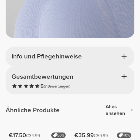
Info und Pflegehinweise
Gesamtbewertungen
5
(7 Bewertungen)
Alles
Ähnliche Produkte
ansehen
€17.50
€35.99
€34.99
50%
€59.99
40%