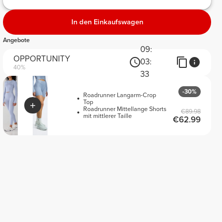
In den Einkaufswagen
Angebote
09:
OPPORTUNITY
03:
40%
33
-30%
Roadrunner Langarm-Crop
Top
Roadrunner Mittellange Shorts
€89.98
mit mittlerer Taille
€62.99