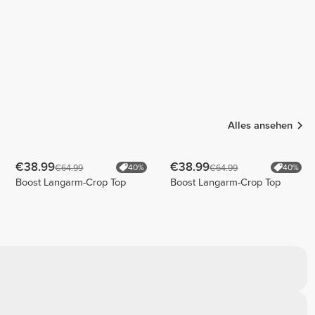
Alles ansehen
€38.99
€38.99
€64.99
€64.99
40%
40%
Boost Langarm-Crop Top
Boost Langarm-Crop Top