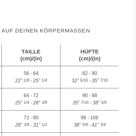
AUF DEINEN KÖRPERMASSEN
TAILLE
HÜFTE
(cm)/(in)
(cm)/(in)
56 - 64
82 - 90
1/8
1/4
5/16
7/16
22"
- 25"
32"
- 35"
64 - 72
90 - 98
1/4
3/8
7/16
5/8
25"
- 28"
35"
- 38"
72 - 80
98 - 106
3/8
1/2
5/8
3/4
28"
- 31"
38"
- 41"