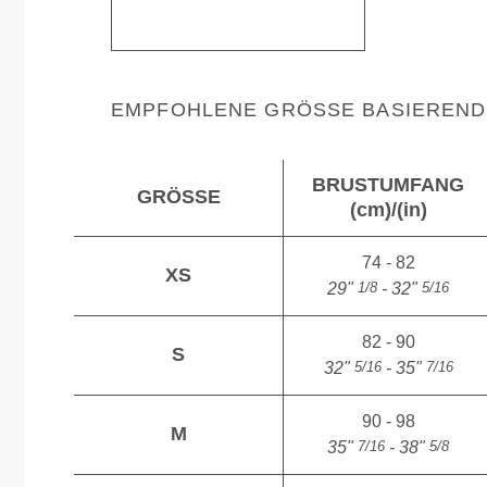
EMPFOHLENE GRÖSSE BASIEREND 
BRUSTUMFANG
GRÖSSE
(cm)/(in)
74 - 82
XS
1/8
5/16
29"
- 32"
82 - 90
S
5/16
7/16
32"
- 35"
90 - 98
M
7/16
5/8
35"
- 38"