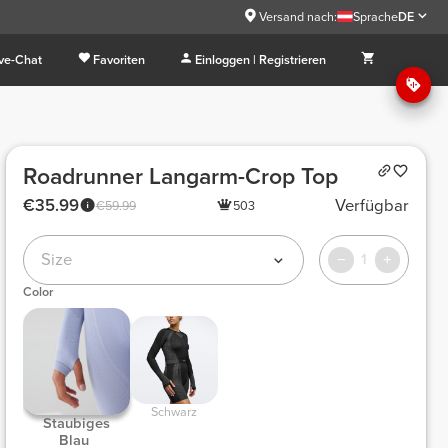
Versand nach:
Sprache
DE
ive-Chat
Favoriten
Einloggen | Registrieren
Roadrunner Langarm-Crop Top
€35.99
Verfügbar
€59.99
503
Size
1
Color
 Schwarz 
 Staubiges 
Blau 