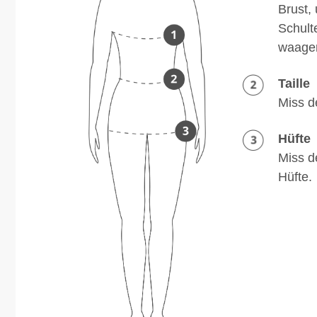
Brust,
Schult
waager
Taille
Miss d
Hüfte
Miss d
Hüfte.