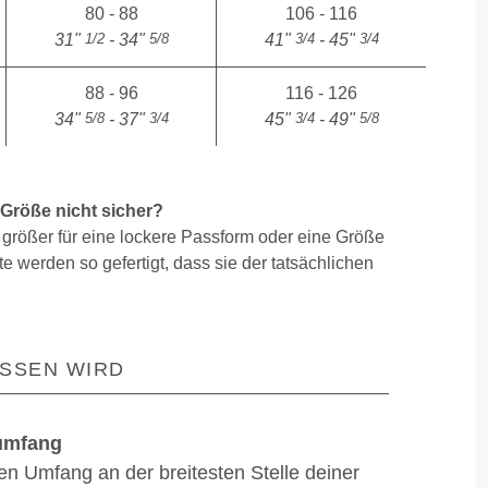
80 - 88
106 - 116
1/2
5/8
3/4
3/4
31"
- 34"
41"
- 45"
88 - 96
116 - 126
5/8
3/4
3/4
5/8
34"
- 37"
45"
- 49"
 Größe nicht sicher?
größer für eine lockere Passform oder eine Größe
e werden so gefertigt, dass sie der tatsächlichen
SSEN WIRD
umfang
en Umfang an der breitesten Stelle deiner