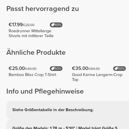
Passt hervorragend zu
€17.99
€29.99
40%
Roadrunner Mittellange
Shorts mit mittlerer Taille
Ähnliche Produkte
€25.00
€35.00
€49.99
€69.99
50%
50%
Bamboo Bliss Crop T-Shirt
Good Karma Langarm-Crop
Top
Info und Pflegehinweise
Siehe Größentabelle in der Beschreibung.
Größe des Models: 1,78 m - 5'10" | Model trägt Größe S