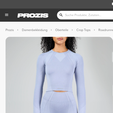
Prozis
Damenbekleidung
Oberteile
Crop Tops
Roadrunne