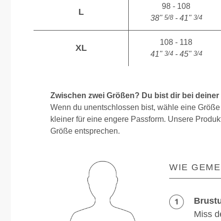
98 - 108
L
5/8
3/4
38"
- 41"
108 - 118
XL
3/4
3/4
41"
- 45"
Zwischen zwei Größen? Du bist dir bei deiner
Wenn du unentschlossen bist, wähle eine Größe 
kleiner für eine engere Passform. Unsere Produkt
Größe entsprechen.
WIE GEME
Brust
Miss d