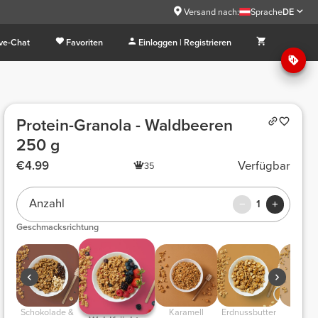
Versand nach:
Sprache
DE
ive-Chat
Favoriten
Einloggen | Registrieren
Protein-Granola - Waldbeeren
250 g
€4.99
Verfügbar
35
Anzahl
1
Geschmacksrichtung
 Schokolade & 
 Karamell 
 Erdnussbutter 
 Klassi