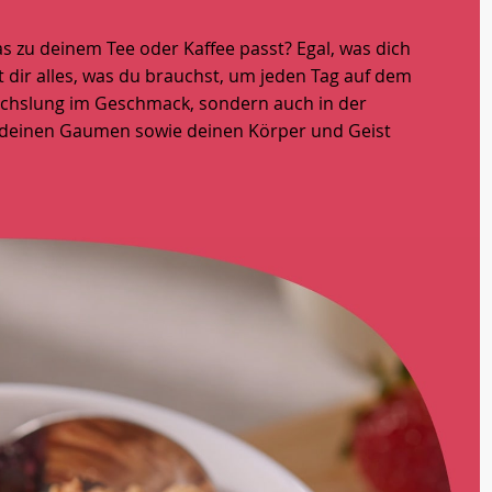
s zu deinem Tee oder Kaffee passt? Egal, was dich
t dir alles, was du brauchst, um jeden Tag auf dem
wechslung im Geschmack, sondern auch in der
 deinen Gaumen sowie deinen Körper und Geist