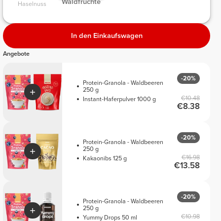
 Waldfrüchte 
Haselnuss 
In den Einkaufswagen
Angebote
-20%
Protein-Granola - Waldbeeren
250 g
€10.48
Instant-Haferpulver 1000 g
€8.38
-20%
Protein-Granola - Waldbeeren
250 g
€16.98
Kakaonibs 125 g
€13.58
-20%
Protein-Granola - Waldbeeren
250 g
€10.98
Yummy Drops 50 ml