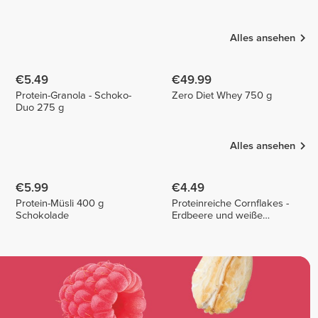
Bounty
Helena
André
8
1
5
Alles ansehen
€5.49
€49.99
Protein-Granola - Schoko-
Zero Diet Whey 750 g
Duo 275 g
Alles ansehen
€5.99
€4.49
Protein-Müsli 400 g
Proteinreiche Cornflakes -
Schokolade
Erdbeere und weiße
Schokolade 175 g