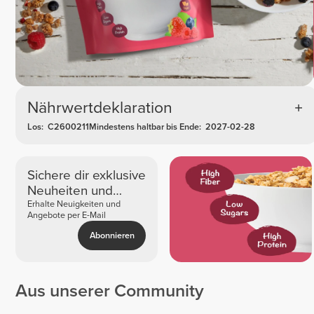
Nährwertdeklaration
Los:
C2600211
Mindestens haltbar bis Ende:
2027-02-28
Sichere dir exklusive
Neuheiten und
Angebote
Erhalte Neuigkeiten und
Angebote per E-Mail
Abonnieren
Aus unserer Community
Wayne
Thayna