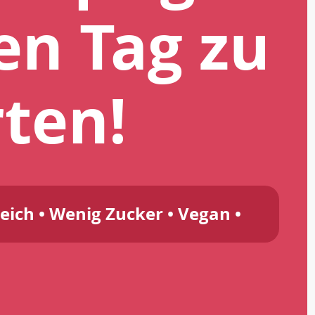
den Tag zu
rten!
reich • Wenig Zucker • Vegan •