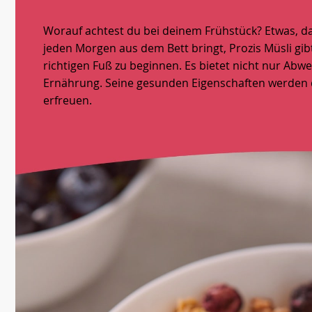
Worauf achtest du bei deinem Frühstück? Etwas, da
jeden Morgen aus dem Bett bringt, Prozis Müsli gib
richtigen Fuß zu beginnen. Es bietet nicht nur Ab
Ernährung. Seine gesunden Eigenschaften werden
erfreuen.