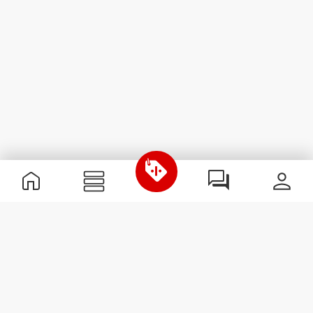
Nützliche Information
Schließe dich unserem Team an!
Werde Partner
AGB
Kundendienst
Newsletter abonnieren