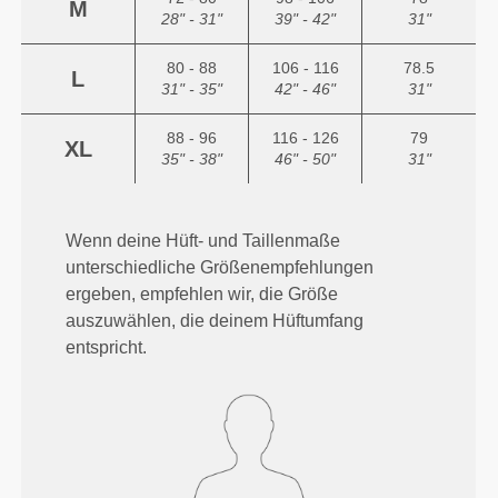
M
28" - 31"
39" - 42"
31"
80 - 88
106 - 116
78.5
L
31" - 35"
42" - 46"
31"
88 - 96
116 - 126
79
XL
35" - 38"
46" - 50"
31"
Wenn deine Hüft- und Taillenmaße
unterschiedliche Größenempfehlungen
ergeben, empfehlen wir, die Größe
auszuwählen, die deinem Hüftumfang
entspricht.