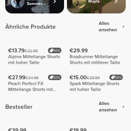
Mayra
Sommerfeld
Alles
Ähnliche Produkte
ansehen
€13.79
€29.99
€22.99
40%
Alpine Mittellange Shorts
Roadrunner Mittellange
mit hoher Taille
Shorts mit mittlerer Taille
€27.99
€15.00
€34.99
20%
€29.99
50%
Peach Perfect FX
Spark Mittellange Shorts
Mittellange Shorts mit
mit hoher Taille
normaler Taille
Alles
Bestseller
ansehen
€39.99
€19.99