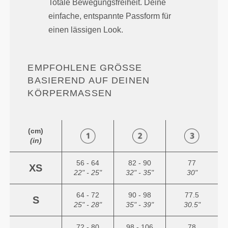
Totale Bewegungsfreiheit. Deine
einfache, entspannte Passform für
einen lässigen Look.
EMPFOHLENE GRÖSSE B
ASIEREND AUF DEINEN K
ÖRPERMASSEN
(cm)
(in)
56 - 64
82 - 90
77
XS
22" - 25"
32" - 35"
30"
64 - 72
90 - 98
77.5
S
25" - 28"
35" - 39"
30.5"
72 - 80
98 - 106
78