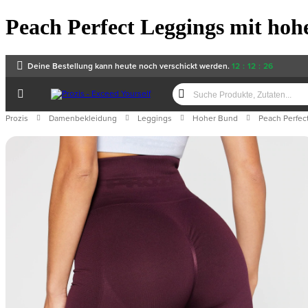
Peach Perfect Leggings mit hoh
Deine Bestellung kann heute noch verschickt werden.
12
:
12
:
26
Prozis
Damenbekleidung
Leggings
Hoher Bund
Peach Perfec