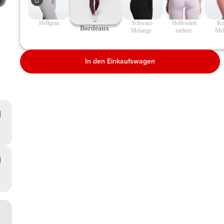
 Hellgrau 
 Schwarz-
 Hellviolett 
 Koralle-
 Bordeaux  
Melange 
meliert 
Mel
In den Einkaufswagen