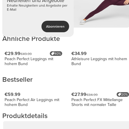
Neuheiten und Angebote
Erhalte Neuigkeiten und Angebote per
E-Mail
Abonnieren
Ähnliche Produkte
€29.99
€34.99
40%
€49.99
Peach Perfect Leggings mit
Athleisure Leggings mit hohem
hohem Bund
Bund
Bestseller
€59.99
€27.99
20%
€34.99
Peach Perfect Air Leggings mit
Peach Perfect FX Mittellange
hohem Bund
Shorts mit normaler Taille
Produktdetails