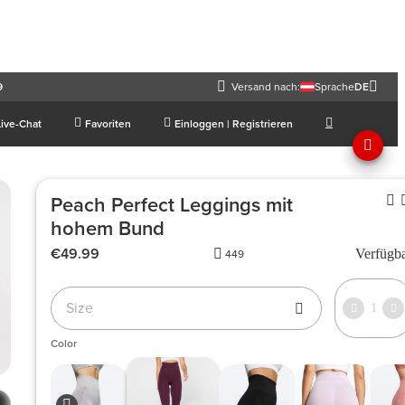
9
Versand nach:
Sprache
DE
Live-Chat
Favoriten
Einloggen | Registrieren
Peach Perfect Leggings mit
hohem Bund
€49.99
Verfügb
449
Size
1
Color