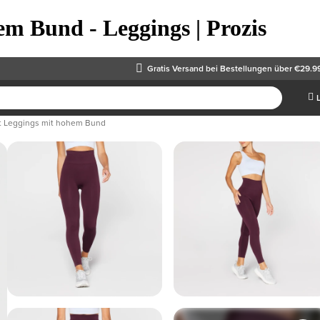
em Bund - Leggings | Prozis
Gratis Versand
bei Bestellungen über €29.9
t Leggings mit hohem Bund