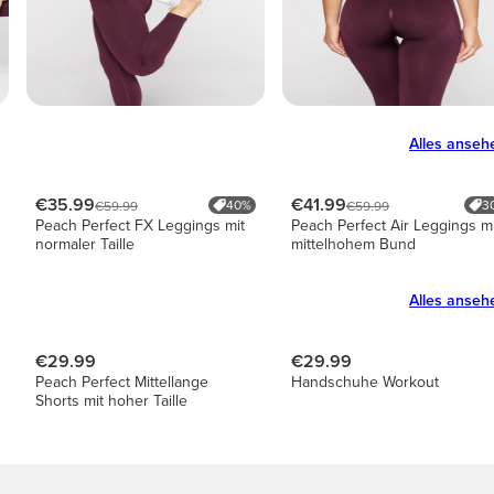
Alles anseh
€35.99
€41.99
40%
3
€59.99
€59.99
Peach Perfect FX Leggings mit
Peach Perfect Air Leggings mi
normaler Taille
mittelhohem Bund
Alles anseh
€29.99
€29.99
Peach Perfect Mittellange
Handschuhe Workout
Shorts mit hoher Taille