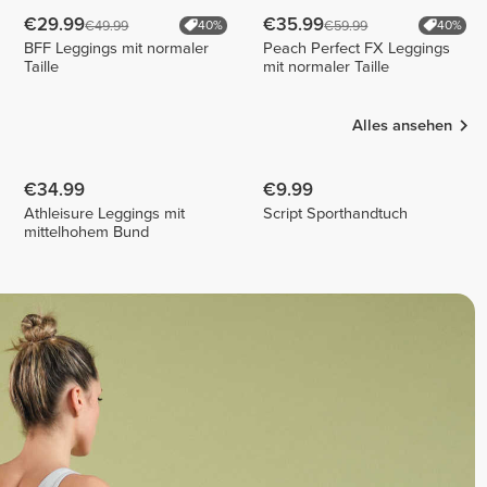
€29.99
€35.99
€49.99
€59.99
40%
40%
BFF Leggings mit normaler
Peach Perfect FX Leggings
Taille
mit normaler Taille
Alles ansehen
€34.99
€9.99
Athleisure Leggings mit
Script Sporthandtuch
mittelhohem Bund