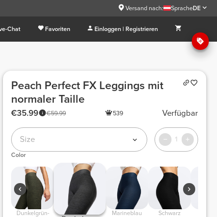
Versand nach:
Sprache
DE
ive-Chat
Favoriten
Einloggen | Registrieren
Peach Perfect FX Leggings mit
normaler Taille
€35.99
Verfügbar
€59.99
539
Size
1
Color
 Dunkelgrün-
 Marineblau 
 Schwarz 
 Borde