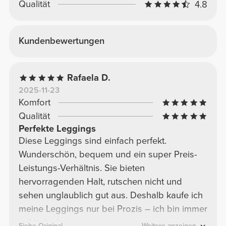
Qualität
4.8
Kundenbewertungen
Rafaela D.
2025-11-23
Komfort
Qualität
Perfekte Leggings
Diese Leggings sind einfach perfekt.
Wunderschön, bequem und ein super Preis-
Leistungs-Verhältnis. Sie bieten
hervorragenden Halt, rutschen nicht und
sehen unglaublich gut aus. Deshalb kaufe ich
meine Leggings nur bei Prozis – ich bin immer
zufrieden!
Siehe Original
Weitere anzeigen