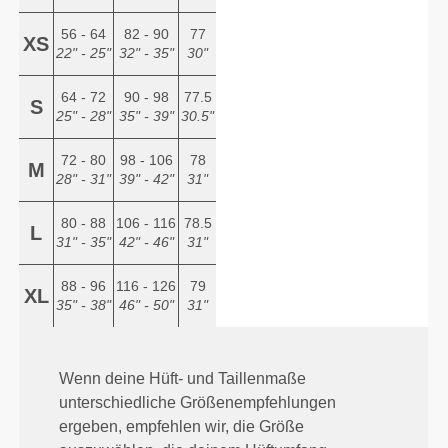
56 - 64
82 - 90
77
XS
22" - 25"
32" - 35"
30"
64 - 72
90 - 98
77.5
S
25" - 28"
35" - 39"
30.5"
72 - 80
98 - 106
78
M
28" - 31"
39" - 42"
31"
80 - 88
106 - 116
78.5
L
31" - 35"
42" - 46"
31"
88 - 96
116 - 126
79
XL
35" - 38"
46" - 50"
31"
Wenn deine Hüft- und Taillenmaße
unterschiedliche Größenempfehlungen
ergeben, empfehlen wir, die Größe