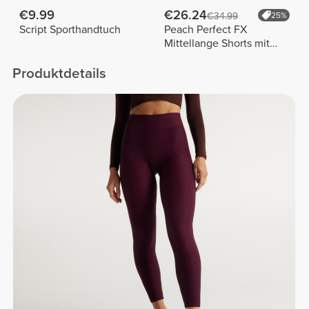
€9.99
€26.24
€34.99
25%
Script Sporthandtuch
Peach Perfect FX
Mittellange Shorts mit
normaler Taille
Produktdetails