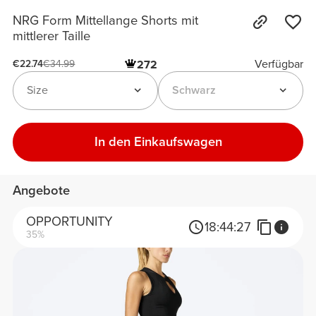
NRG Form Mittellange Shorts mit
mittlerer Taille
Verfügbar
272
€22.74
€34.99
Size
Schwarz
In den Einkaufswagen
Angebote
OPPORTUNITY
18:
44:
27
35%