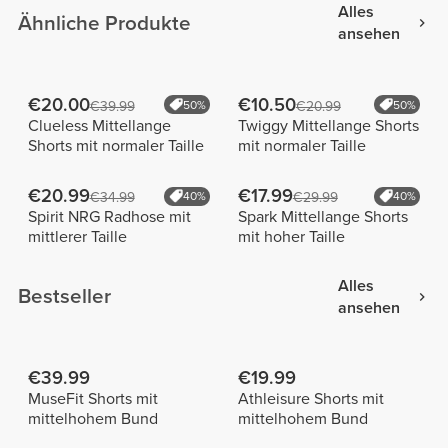
Alles
Ähnliche Produkte
ansehen
€20.00
€10.50
€39.99
50%
€20.99
50%
Clueless Mittellange
Twiggy Mittellange Shorts
Shorts mit normaler Taille
mit normaler Taille
€20.99
€17.99
€34.99
40%
€29.99
40%
Spirit NRG Radhose mit
Spark Mittellange Shorts
mittlerer Taille
mit hoher Taille
Alles
Bestseller
ansehen
€39.99
€19.99
MuseFit Shorts mit
Athleisure Shorts mit
mittelhohem Bund
mittelhohem Bund