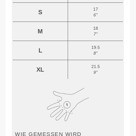
17
S
6"
18
M
7"
19.5
L
8"
21.5
XL
9"
WIE GEMESSEN WIRD