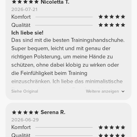
Nicoletta T.
2026-07-21
Komfort
Qualität
Ich liebe sie!
Das sind mit die besten Trainingshandschuhe.
Super bequem, leicht und mit genau der
richtigen Polsterung, um meine Hände zu
schützen, ohne dabei klobig zu wirken oder
die Feinfühligkeit beim Training
einzuschränken. Ich liebe das minimalistische
Design und die perfekte Passform. Ich trage
Siehe Original
Weitere anzeigen
sie oft beim Training und sie stören mich
überhaupt nicht. Bequem, praktisch und
Serena R.
stylisch! Für mich ein absolutes Must-have.
2026-06-29
Komfort
Qualität