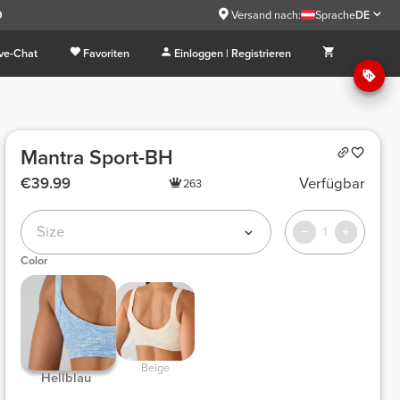
9
Versand nach:
Sprache
DE
ive-Chat
Favoriten
Einloggen | Registrieren
Mantra Sport-BH
€39.99
Verfügbar
263
Size
1
Color
 Beige 
 Hellblau  