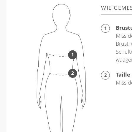
WIE GEME
Brust
Miss d
Brust,
Schult
waager
Taille
Miss d