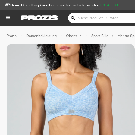
Deine Bestellung kann heute noch verschickt werden.
09
:
43
:
33
Prozis
Damenbekleidung
Oberteile
Sport-BHs
Mantra Sp