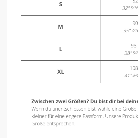
82
S
32"
5/16
90
M
35"
7/1
98 
L
38"
5/8
108
XL
41"
3/4
Zwischen zwei Größen? Du bist dir bei dein
Wenn du unentschlossen bist, wähle eine Größe 
kleiner für eine engere Passform. Unsere Produkt
Größe entsprechen.