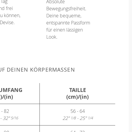
 Tag
Absolute
d frei
Bewegungsfreiheit.
u können,
Deine bequeme,
 Devise.
entspannte Passform
für einen lässigen
Look.
F DEINEN KÖRPERMASSEN
UMFANG
TAILLE
)/(in)
(cm)/(in)
 - 82
56 - 64
- 32"
22"
- 25"
5/16
1/8
1/4