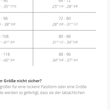
 - 90
64 - 72
- 35"
25"
- 28"
7/16
1/4
3/8
 - 98
72 - 80
- 38"
28"
- 31"
6
5/8
3/8
1/2
- 108
80 - 88
- 41"
31"
- 34"
3/4
1/2
5/8
 - 118
88 - 96
- 45"
34"
- 37"
3/4
5/8
3/4
er Größe nicht sicher?
größer für eine lockere Passform oder eine Größe
e werden so gefertigt, dass sie der tatsächlichen