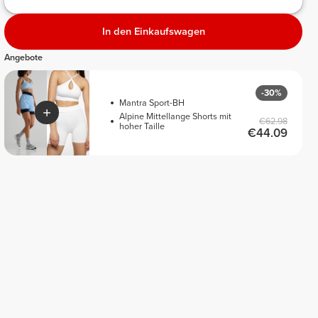
In den Einkaufswagen
Angebote
-30%
Mantra Sport-BH
Alpine Mittellange Shorts mit
€62.98
hoher Taille
€44.09