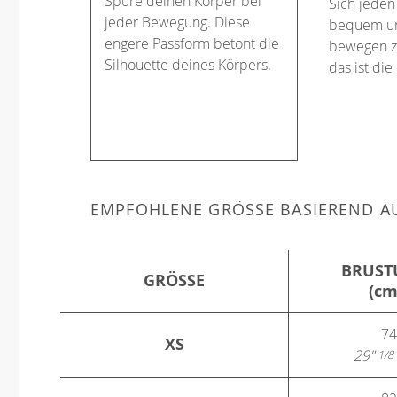
Spüre deinen Körper bei
Sich jeden
jeder Bewegung. Diese
bequem un
engere Passform betont die
bewegen z
Silhouette deines Körpers.
das ist die
EMPFOHLENE GRÖSSE BASIEREND AU
BRUST
GRÖSSE
(cm
74
XS
29"
1/8