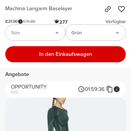
Machina Langarm Baselayer
Verfügbar
€21.00
€41.99
277
Size
Grün
In den Einkaufswagen
Angebote
OPPORTUNITY
01:
59:
36
50%