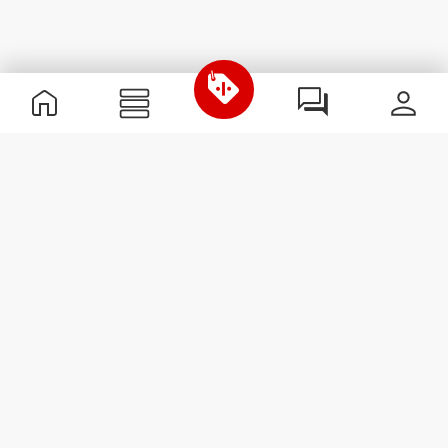
Nützliche Information
Schließe dich unserem Team an!
Werde Partner
AGB
Kundendienst
Newsletter abonnieren
Erhalte Neuigkeiten und
Angebote per E-Mail direkt in
dein Postfach.
Abonnieren
#ExceedYourself