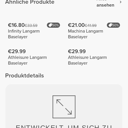
Ähnliche Produkte
ansehen
€16.80
€21.00
€33.59
50%
€41.99
50%
Infinity Langarm
Machina Langarm
Baselayer
Baselayer
€29.99
€29.99
Athleisure Langarm
Athleisure Langarm
Baselayer
Baselayer
Produktdetails
ENTWICKELT, UM
SICH ZU