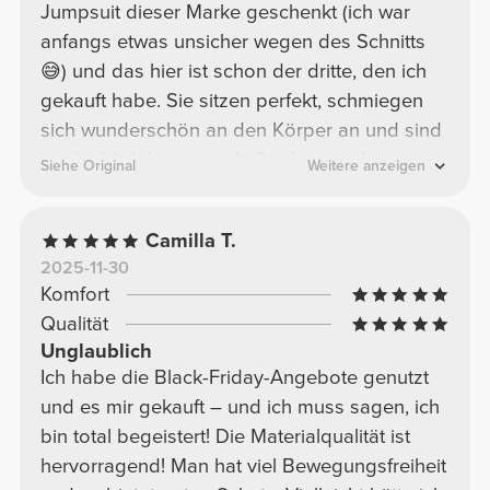
Jumpsuit dieser Marke geschenkt (ich war
anfangs etwas unsicher wegen des Schnitts
😅) und das hier ist schon der dritte, den ich
gekauft habe. Sie sitzen perfekt, schmiegen
sich wunderschön an den Körper an und sind
unglaublich bequem. Außerdem sind meine
Siehe Original
Weitere anzeigen
anderen Jumpsuits ärmellos, und ich hatte
Bedenken, dass mir in diesem hier kalt
Camilla T.
werden würde, aber überhaupt nicht. Der Stoff
2025-11-30
von Prozis ist immer erstklassig, daher ist er
Komfort
super warm, ohne sich schwer anzufühlen. Er
Qualität
ist einfach perfekt!
Unglaublich
Ich habe die Black-Friday-Angebote genutzt
und es mir gekauft – und ich muss sagen, ich
bin total begeistert! Die Materialqualität ist
hervorragend! Man hat viel Bewegungsfreiheit