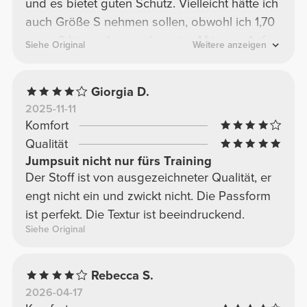
und es bietet guten Schutz. Vielleicht hätte ich
auch Größe S nehmen sollen, obwohl ich 1,70
m groß bin und normalerweise M trage. Auf
Siehe Original
Weitere anzeigen
jeden Fall bin ich sehr zufrieden mit dem
Produkt.
Giorgia D.
2025-11-11
Komfort
Qualität
Jumpsuit nicht nur fürs Training
Der Stoff ist von ausgezeichneter Qualität, er
engt nicht ein und zwickt nicht. Die Passform
ist perfekt. Die Textur ist beeindruckend.
Siehe Original
Rebecca S.
2026-04-17