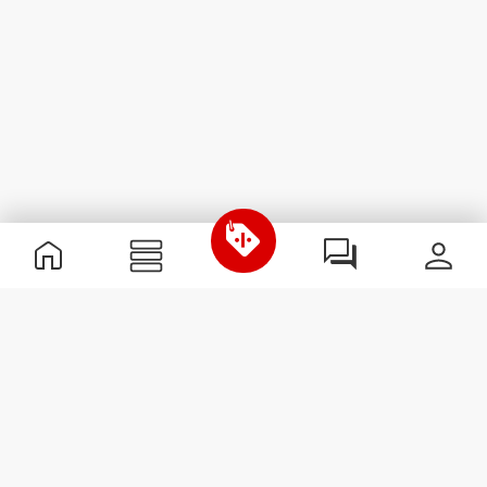
Nützliche Information
Schließe dich unserem Team an!
Werde Partner
AGB
Kundendienst
Newsletter abonnieren
Erhalte Neuigkeiten und