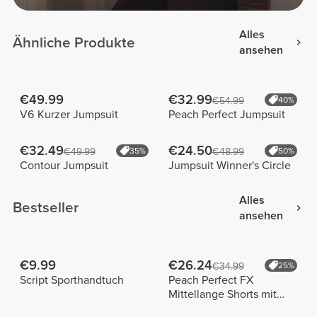
Alles
Ähnliche Produkte
ansehen
€49.99
€32.99
€54.99
40%
V6 Kurzer Jumpsuit
Peach Perfect Jumpsuit
€32.49
€24.50
€49.99
35%
€48.99
50%
Contour Jumpsuit
Jumpsuit Winner's Circle
Alles
Bestseller
ansehen
€9.99
€26.24
€34.99
25%
Script Sporthandtuch
Peach Perfect FX
Mittellange Shorts mit
normaler Taille