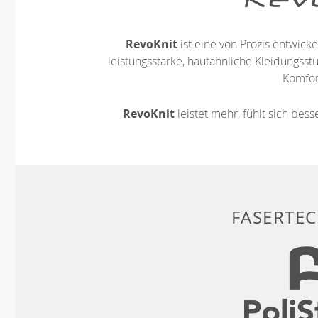
RevoKnit
ist eine von Prozis entwickel
leistungsstarke, hautähnliche Kleidungsst
Komfort
RevoKnit
leistet mehr, fühlt sich bes
FASERTE