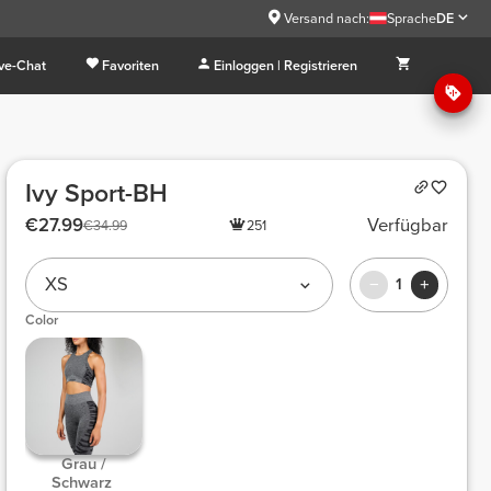
Versand nach:
Sprache
DE
ive-Chat
Favoriten
Einloggen | Registrieren
Ivy Sport-BH
€27.99
Verfügbar
€34.99
251
XS
1
Color
 Grau / 
Schwarz 