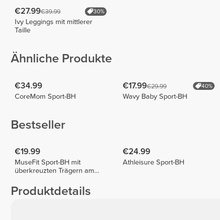
€27.99
€39.99
30%
Ivy Leggings mit mittlerer
Taille
Ähnliche Produkte
€34.99
€17.99
€29.99
40%
CoreMom Sport-BH
Wavy Baby Sport-BH
Bestseller
€19.99
€24.99
MuseFit Sport-BH mit
Athleisure Sport-BH
überkreuzten Trägern am
Rücken
Produktdetails