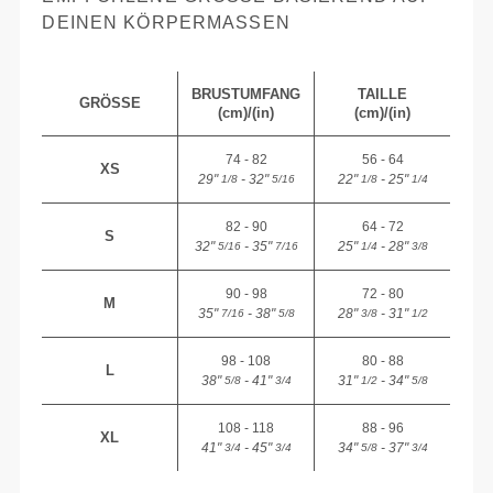
EINEN KÖRPERMASSEN
BRUSTUMFANG
TAILLE
GRÖSSE
(cm)/(in)
(cm)/(in)
74 - 82
56 - 64
XS
29"
- 32"
22"
- 25"
1/8
5/16
1/8
1/4
82 - 90
64 - 72
S
32"
- 35"
25"
- 28"
5/16
7/16
1/4
3/8
90 - 98
72 - 80
M
35"
- 38"
28"
- 31"
7/16
5/8
3/8
1/2
98 - 108
80 - 88
L
38"
- 41"
31"
- 34"
5/8
3/4
1/2
5/8
108 - 118
88 - 96
XL
41"
- 45"
34"
- 37"
3/4
3/4
5/8
3/4