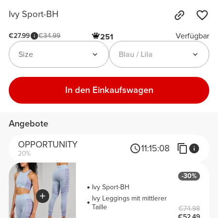
Ivy Sport-BH
Verfügbar
€27.99
€34.99
251
Size
Blau / Lila
In den Einkaufswagen
Angebote
OPPORTUNITY
11:
15:
08
20%
-30%
Ivy Sport-BH
Ivy Leggings mit mittlerer
Taille
€74.98
€52.49