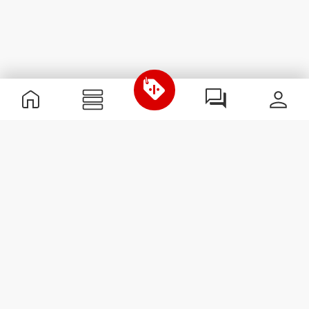
Nützliche Information
Schließe dich unserem Team an!
Werde Partner
AGB
Kundendienst
Newsletter abonnieren
Erhalte Neuigkeiten und
Angebote per E-Mail direkt in
dein Postfach.
Abonnieren
#ExceedYourself