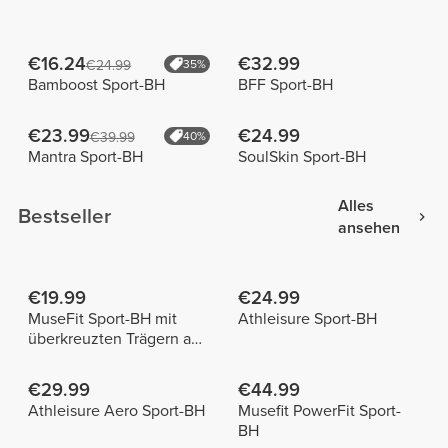
€16.24
€32.99
€24.99
35%
Bamboost Sport-BH
BFF Sport-BH
€23.99
€24.99
€39.99
40%
Mantra Sport-BH
SoulSkin Sport-BH
Alles
Bestseller
ansehen
€19.99
€24.99
MuseFit Sport-BH mit
Athleisure Sport-BH
überkreuzten Trägern am
Rücken
€29.99
€44.99
Athleisure Aero Sport-BH
Musefit PowerFit Sport-
BH