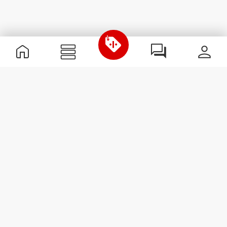
Nützliche Information
Schließe dich unserem Team an!
Werde Partner
AGB
Kundendienst
Newsletter abonnieren
Erhalte Neuigkeiten und
Angebote per E-Mail direkt in
dein Postfach.
Abonnieren
#ExceedYourself