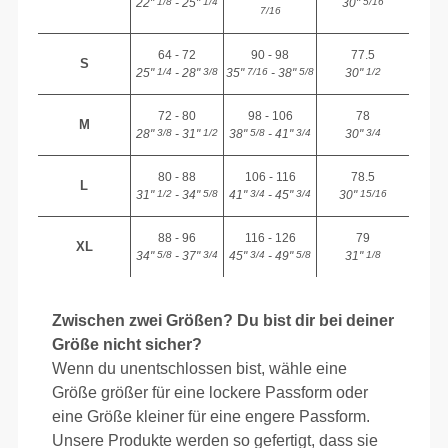
22"
- 25"
30"
1/8
1/4
5/16
7/16
64 - 72
90 - 98
77.5
S
25"
- 28"
35"
- 38"
30"
1/4
3/8
7/16
5/8
1/2
72 - 80
98 - 106
78
M
28"
- 31"
38"
- 41"
30"
3/8
1/2
5/8
3/4
3/4
80 - 88
106 - 116
78.5
L
31"
- 34"
41"
- 45"
30"
1/2
5/8
3/4
3/4
15/16
88 - 96
116 - 126
79
XL
34"
- 37"
45"
- 49"
31"
5/8
3/4
3/4
5/8
1/8
Zwischen zwei Größen? Du bist dir bei deiner
Größe nicht sicher?
Wenn du unentschlossen bist, wähle eine
Größe größer für eine lockere Passform oder
eine Größe kleiner für eine engere Passform.
Unsere Produkte werden so gefertigt, dass sie