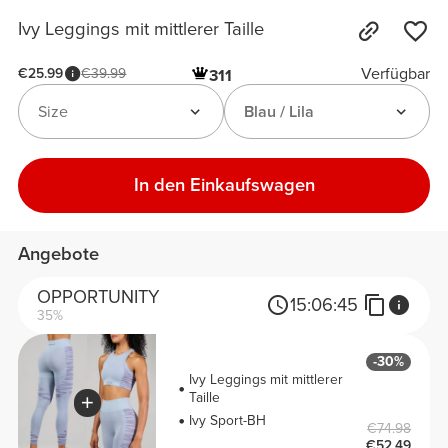
Ivy Leggings mit mittlerer Taille
Verfügbar
€25.99
€39.99
311
Size
Blau / Lila
In den Einkaufswagen
Angebote
OPPORTUNITY
15:
06:
45
35%
-30%
Ivy Leggings mit mittlerer
Taille
Ivy Sport-BH
€74.98
€52.49