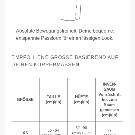
Absolute Bewegungsfreiheit. Deine bequeme,
entspannte Passform für einen lässigen Look.
EMPFOHLENE GRÖSSE BASIEREND AUF D
EINEN KÖRPERMASSEN
INNEN-
SAUM
Vom Schritt
TAILLE
HÜFTE
GRÖSSE
bis zum
(cm)/(in)
(cm)/(in)
Saum
gemessen
(cm)/(in)
82 - 90
56 - 64
77
XS
32"
- 35"
5/16