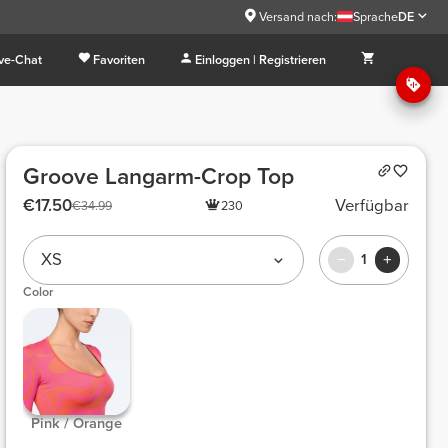
Versand nach:
Sprache
DE
ive-Chat
Favoriten
Einloggen | Registrieren
Groove Langarm-Crop Top
€17.50
Verfügbar
€34.99
230
XS
1
Color
 Pink / Orange 