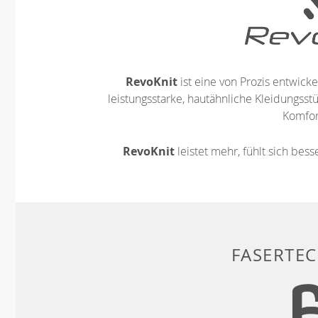
RevoKnit
ist eine von Prozis entwickel
leistungsstarke, hautähnliche Kleidungsst
Komfort
RevoKnit
leistet mehr, fühlt sich bes
FASERTE