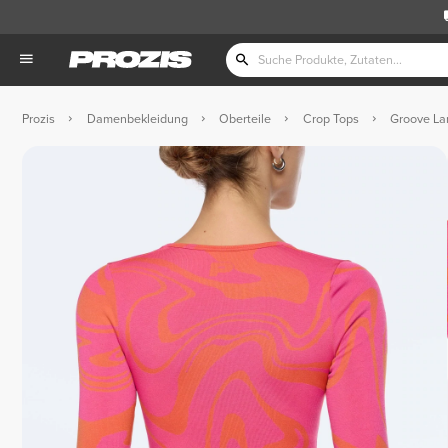
Prozis
Damenbekleidung
Oberteile
Crop Tops
Groove La