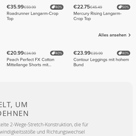
€35.99
€22.75
€59.99
€45.49
40%
50%
Roadrunner Langarm-Crop
Mercury Rising Langarm-
Top
Crop Top
Alles ansehen
€20.99
€23.99
€34.99
€39.99
40%
40%
Peach Perfect FX Cotton
Contour Leggings mit hohem
Mittellange Shorts mit
Bund
normaler Taille
ELT, UM
 DEHNEN
elte 2-Wege-Stretch-Konstruktion, die für
hwindigkeitsstöße und Richtungswechsel