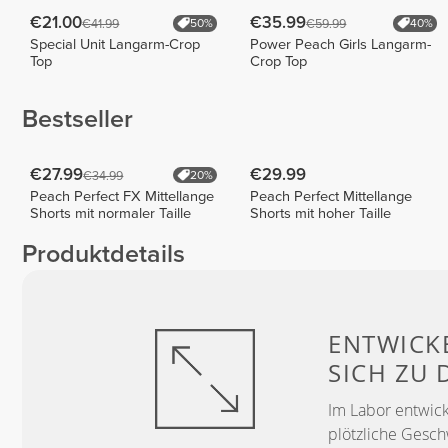
€21.00
€35.99
€41.99
€59.99
50%
40%
Special Unit Langarm-Crop
Power Peach Girls Langarm-
Top
Crop Top
Bestseller
€27.99
€29.99
€34.99
20%
Peach Perfect FX Mittellange
Peach Perfect Mittellange
Shorts mit normaler Taille
Shorts mit hoher Taille
Produktdetails
ENTWICK
SICH ZU
Im Labor entwick
plötzliche Gesc