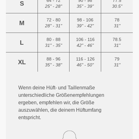
64 - 72
90 - 98
77.5
S
25" - 28"
35" - 39"
30.5"
72 - 80
98 - 106
78
M
28" - 31"
39" - 42"
31"
80 - 88
106 - 116
78.5
L
31" - 35"
42" - 46"
31"
88 - 96
116 - 126
79
XL
35" - 38"
46" - 50"
31"
Wenn deine Hüft- und Taillenmaße
unterschiedliche Größenempfehlungen
ergeben, empfehlen wir, die Größe
auszuwählen, die deinem Hüftumfang
entspricht.