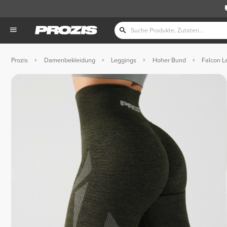
Prozis
Damenbekleidung
Leggings
Hoher Bund
Falcon L