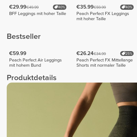
€29.99
€35.99
€49.99
€59.99
40%
40%
BFF Leggings mit hoher Taille
Peach Perfect FX Leggings
mit hoher Taille
Bestseller
€59.99
€26.24
€34.99
25%
Peach Perfect Air Leggings
Peach Perfect FX Mittellange
mit hohem Bund
Shorts mit normaler Taille
Produktdetails