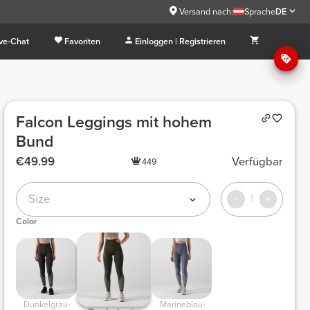
Versand nach:
Sprache
DE
ive-Chat
Favoriten
Einloggen | Registrieren
Falcon Leggings mit hohem
Bund
€49.99
Verfügbar
449
Size
1
Color
 Dunkelgrau-
 Marineblau-