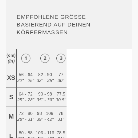
EMPFOHLENE GRÖSSE B
ASIEREND AUF DEINEN K
ÖRPERMASSEN
(cm)
(in)
56 - 64
82 - 90
77
XS
22" - 25"
32" - 35"
30"
64 - 72
90 - 98
77.5
S
25" - 28"
35" - 39"
30.5"
72 - 80
98 - 106
78
M
28" - 31"
39" - 42"
31"
80 - 88
106 - 116
78.5
L