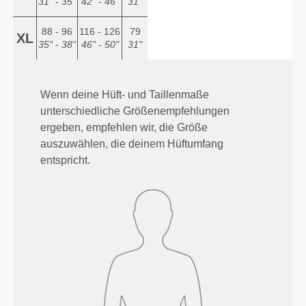
31" - 35"
42" - 46"
31"
88 - 96
116 - 126
79
XL
35" - 38"
46" - 50"
31"
Wenn deine Hüft- und Taillenmaße
unterschiedliche Größenempfehlungen
ergeben, empfehlen wir, die Größe
auszuwählen, die deinem Hüftumfang
entspricht.