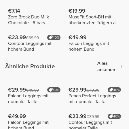
€7.14
€19.99
Zero Break Duo Milk
MuseFit Sport-BH mit
Chocolate - 6 bars
überkreuzten Trägern am
Rücken
€23.99
€49.99
€39.99
40%
Contour Leggings mit
Falcon Leggings mit
hohem Bund
hohem Bund
Alles
Ähnliche Produkte
ansehen
€29.99
€29.99
€49.99
40%
€49.99
40%
Falcon Leggings mit
Peach Perfect Leggings
normaler Taille
mit normaler Taille
€49.99
€23.99
€39.99
40%
Falcon Leggings mit
Contour Leggings mit
hohem Bund
normaler Taille