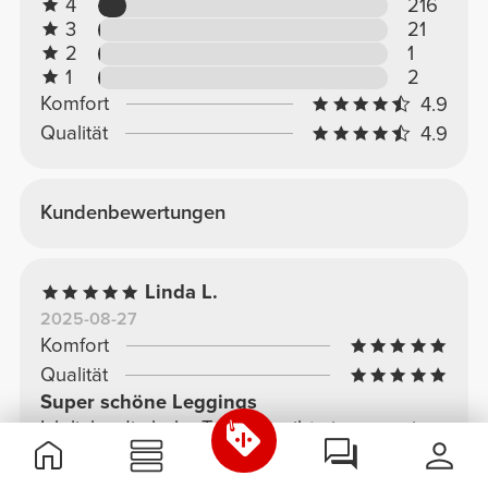
4
216
3
21
2
1
1
2
Komfort
4.9
Qualität
4.9
Kundenbewertungen
Linda L.
2025-08-27
Komfort
Qualität
Super schöne Leggings
Ich liebe die hohe Taille. Es gibt einen so ein
angenehmes und sicheres Gefühl. Farbe wie
abgebildet.