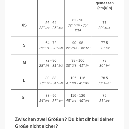
gemessen
(cm)/(in)
82 - 90
56 - 64
77
XS
32"
- 35"
5/16
22"
- 25"
30"
1/8
1/4
5/16
7/16
64 - 72
90 - 98
77.5
S
25"
- 28"
35"
- 38"
30"
1/4
3/8
7/16
5/8
1/2
72 - 80
98 - 106
78
M
28"
- 31"
38"
- 41"
30"
3/8
1/2
5/8
3/4
3/4
80 - 88
106 - 116
78.5
L
31"
- 34"
41"
- 45"
30"
1/2
5/8
3/4
3/4
15/16
88 - 96
116 - 126
79
XL
34"
- 37"
45"
- 49"
31"
5/8
3/4
3/4
5/8
1/8
Zwischen zwei Größen? Du bist dir bei deiner
Größe nicht sicher?