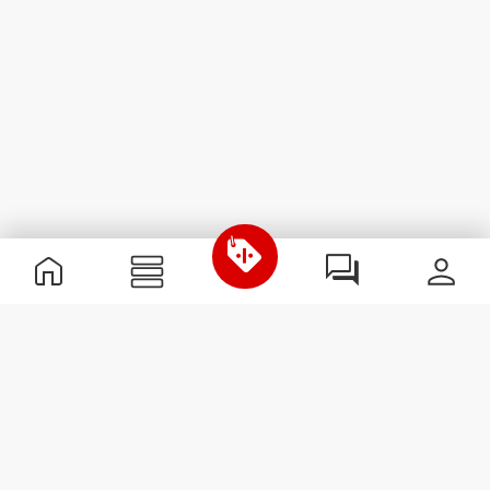
Nützliche Information
Schließe dich unserem Team an!
Werde Partner
AGB
Kundendienst
Newsletter abonnieren