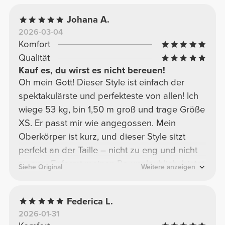
Johana A.
2026-03-04
Komfort
Qualität
Kauf es, du wirst es nicht bereuen!
Oh mein Gott! Dieser Style ist einfach der
spektakulärste und perfekteste von allen! Ich
wiege 53 kg, bin 1,50 m groß und trage Größe
XS. Er passt mir wie angegossen. Mein
Oberkörper ist kurz, und dieser Style sitzt
perfekt an der Taille – nicht zu eng und nicht
zu eng. Er formt meinen Po unglaublich, bietet
Siehe Original
Weitere anzeigen
genau den richtigen Halt und lässt trotzdem
alle Muskeln strahlen! Meine Lieben, das ist
Federica L.
ein absolutes Must-have! Ich habe ihn in jeder
2026-01-31
Farbe!!!